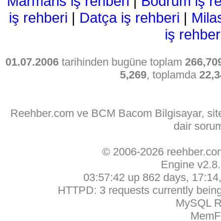
Marmaris iş rehberi
|
Bodrum iş re
iş rehberi
|
Datça iş rehberi
|
Mila
iş rehber
01.07.2006
tarihinden bugüne toplam
266,70
5,269
, toplamda
22,3
Reehber.com ve BCM Bacom Bilgisayar, sitede
dair soru
© 2006-2026 reehber.c
Engine v2.8
03:57:42 up 862 days, 17:14, 
HTTPD: 3 requests currently being 
MySQL Ru
MemFr