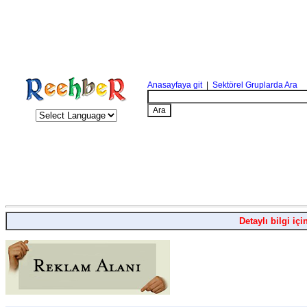
Anasayfaya git
|
Sektörel Gruplarda Ara
Detaylı bilgi içi