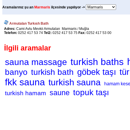
Aramalarınız şu an
Marmaris
ilçesinde yapılıyor ->
Armutalan Turkısh Bath
Adres:
Cami Avlu Mevkii Armutalan Marmaris / Muğla
Telefon:
0252 417 53 74
Tel2:
0252 417 53 75
Fax:
0252 417 53 00
İlgili aramalar
turkish baths
sauna massage
banyo
turkish bath
göbek taşı
tü
fkk sauna
turkish sauna
hamam kes
topuk taşı
saune
turkish hamam