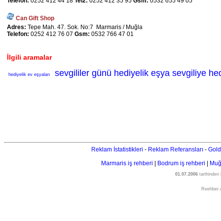
Telefon:
0252 412 44 18
Tel2:
0252 412 35 95
Gsm:
0532 655 49 05
Can Gift Shop
Adres:
Tepe Mah. 47. Sok. No:7 Marmaris / Muğla
Telefon:
0252 412 76 07
Gsm:
0532 766 47 01
İlgili aramalar
sevgililer günü hediyelik eşya sevgiliye h
hediyelik ev eşyaları
Reklam İstatistikleri
-
Reklam Referansları
-
Gold
Marmaris iş rehberi
|
Bodrum iş rehberi
|
Muğl
01.07.2006
tarihinden
Reehber.c