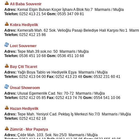
Ali Baba Souvenir
Adres:
Kemal Elgin Bulvarı Koçer İşhanı A Blok No:7 Marmaris / Muğla
Telefon:
0252 413 21 54
Gsm:
0535 347 09 81
Kobra Hediyelik
Adres:
Kemeraltı Mah. 62 Sok. Velioğlu Pasajı Belediye Hali Karşısı No:1 Marm
Telefon:
0252 412 15 86
Lost Souvenıer
Adres:
Tepe Mah.39.sok.no: 50 Marmaris / Muğla
Telefon:
0536 451 10 68
Gsm:
0536 451 10 68
Bay Çiti Ticaret
Adres:
Yağlı Boya Tablo ve Hediyelik Eşya Marmaris / Muğla
Telefon:
0252 413 04 00
Fax:
0252 413 23 48
Gsm:
0532 231 60 41
Ünsal Showroom
Adres:
Ulusal Egemenlik Cad. No: 70-72 Marmaris / Muğla
Telefon:
0252 412 05 85
Fax:
0252 413 74 76
Gsm:
0554 541 10 06
Hazan Hediyelik
Adres:
Tepe Mah. Yeniyol Cad. Pektaş İş Merkezi No:7/3 Marmaris / Muğla
Telefon:
0252 412 62 18
Zümrüt - Mor Papatya
Adres:
Çıldır Mah. 103. Sok. No:25/3 Marmaris / Muğla