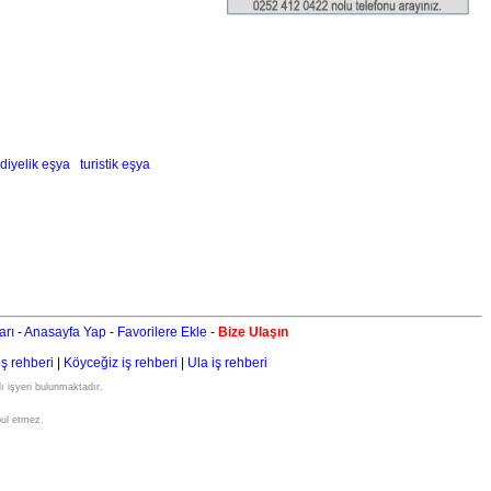
ediyelik eşya
turistik eşya
arı
-
Anasayfa Yap
-
Favorilere Ekle
-
Bize Ulaşın
iş rehberi
|
Köyceğiz iş rehberi
|
Ula iş rehberi
ı işyeri bulunmaktadır.
bul etmez.