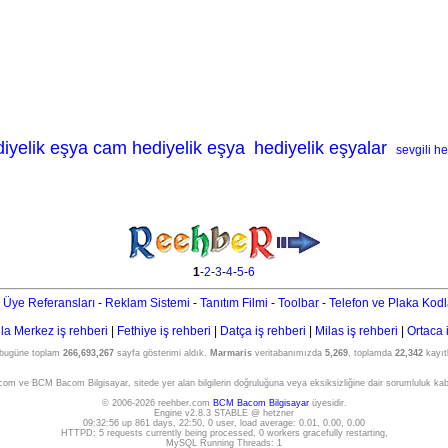
ediyelik eşya cam hediyelik eşya
hediyelik eşyalar
sevgili h
1
-
2
-
3
-
4
-
5
-
6
 Üye Referansları
-
Reklam Sistemi
-
Tanıtım Filmi
-
Toolbar
-
Telefon ve Plaka Kodl
a Merkez iş rehberi
|
Fethiye iş rehberi
|
Datça iş rehberi
|
Milas iş rehberi
|
Ortaca 
 bugüne toplam
266,693,267
sayfa gösterimi aldık.
Marmaris
veritabanımızda
5,269
, toplamda
22,342
kayıtl
om ve BCM Bacom Bilgisayar, sitede yer alan bilgilerin doğruluğuna veya eksiksizliğine dair sorumluluk ka
© 2006-2026 reehber.com
BCM Bacom Bilgisayar
üyesidir.
Engine v2.8.3 STABLE @ hetzner
09:32:56 up 861 days, 22:50, 0 user, load average: 0.01, 0.00, 0.00
HTTPD: 5 requests currently being processed, 0 workers gracefully restarting,
MySQL Running Threads: 1