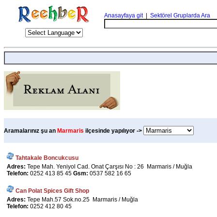
Anasayfaya git
|
Sektörel Gruplarda Ara
Aramalarınız şu an
Marmaris
ilçesinde yapılıyor ->
Tahtakale Boncukcusu
Adres:
Tepe Mah. Yeniyol Cad. Onat Çarşısı No : 26 Marmaris / Muğla
Telefon:
0252 413 85 45
Gsm:
0537 582 16 65
Can Polat Spices Gift Shop
Adres:
Tepe Mah.57 Sok.no.25 Marmaris / Muğla
Telefon:
0252 412 80 45