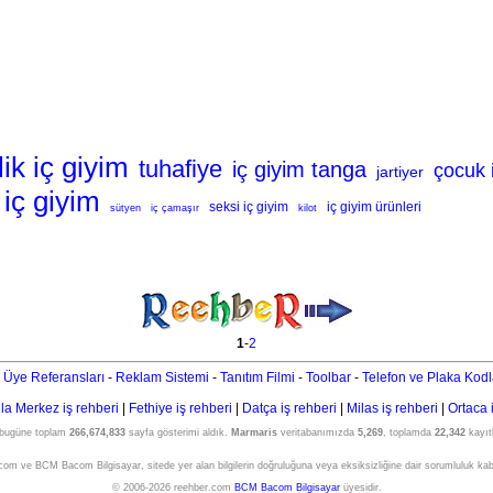
lik iç giyim
tuhafiye
iç giyim tanga
çocuk 
jartiyer
iç giyim
seksi iç giyim
iç giyim ürünleri
sütyen
iç çamaşır
kilot
1
-
2
 Üye Referansları
-
Reklam Sistemi
-
Tanıtım Filmi
-
Toolbar
-
Telefon ve Plaka Kodl
a Merkez iş rehberi
|
Fethiye iş rehberi
|
Datça iş rehberi
|
Milas iş rehberi
|
Ortaca 
 bugüne toplam
266,674,833
sayfa gösterimi aldık.
Marmaris
veritabanımızda
5,269
, toplamda
22,342
kayıtl
om ve BCM Bacom Bilgisayar, sitede yer alan bilgilerin doğruluğuna veya eksiksizliğine dair sorumluluk ka
© 2006-2026 reehber.com
BCM Bacom Bilgisayar
üyesidir.