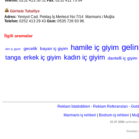
Telefon:
0252 413 56 51
Fax:
0252 412 73 04
Görhele Tuhafiye
Adres:
Yeniyol Cad. Pektaş İş Merkezi No:7/14 Marmaris / Muğla
Telefon:
0252 413 29 43
Gsm:
0535 726 93 96
İlgili aramalar
gelin
hamile iç giyim
gecelik
bayan iç giyim
deri iç giyim
kadın iç giyim
tanga
erkek iç giyim
dantelli iç giyim
Reklam İstatistikleri
-
Reklam Referansları
-
Gold
Marmaris iş rehberi
|
Bodrum iş rehberi
|
Muğl
01.07.2006
tarihinden
Reehber.c