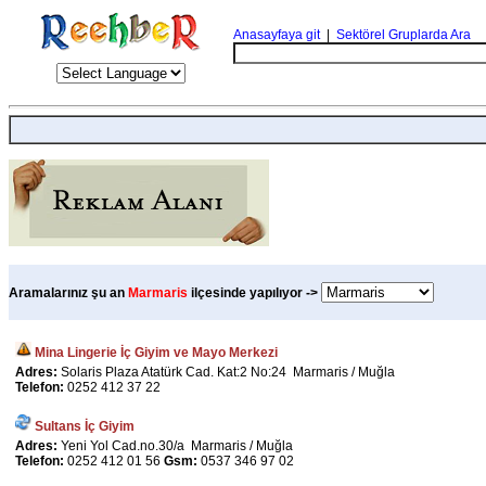
Anasayfaya git
|
Sektörel Gruplarda Ara
Aramalarınız şu an
Marmaris
ilçesinde yapılıyor ->
Mina Lingerie İç Giyim ve Mayo Merkezi
Adres:
Solaris Plaza Atatürk Cad. Kat:2 No:24 Marmaris / Muğla
Telefon:
0252 412 37 22
Sultans İç Giyim
Adres:
Yeni Yol Cad.no.30/a Marmaris / Muğla
Telefon:
0252 412 01 56
Gsm:
0537 346 97 02