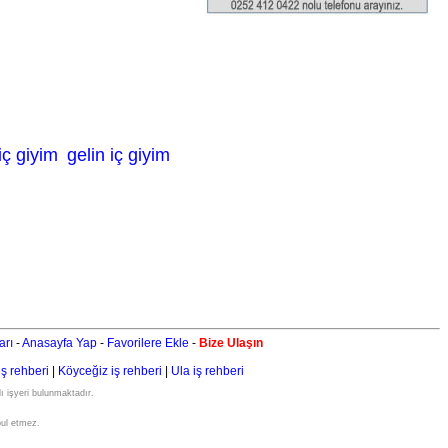
iç giyim
gelin iç giyim
arı
-
Anasayfa Yap
-
Favorilere Ekle
-
Bize Ulaşın
iş rehberi
|
Köyceğiz iş rehberi
|
Ula iş rehberi
ı işyeri bulunmaktadır.
bul etmez.