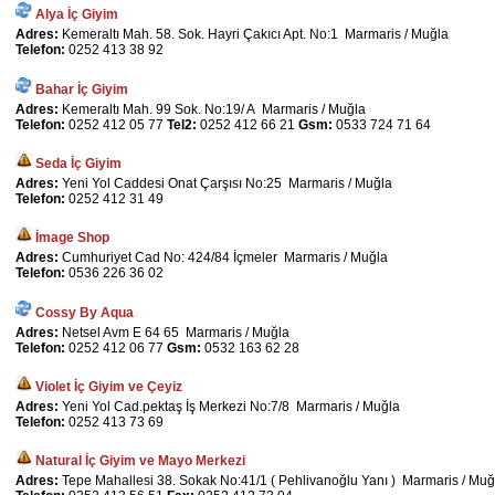
Alya İç Giyim
Adres:
Kemeraltı Mah. 58. Sok. Hayri Çakıcı Apt. No:1 Marmaris / Muğla
Telefon:
0252 413 38 92
Bahar İç Giyim
Adres:
Kemeraltı Mah. 99 Sok. No:19/ A Marmaris / Muğla
Telefon:
0252 412 05 77
Tel2:
0252 412 66 21
Gsm:
0533 724 71 64
Seda İç Giyim
Adres:
Yeni Yol Caddesi Onat Çarşısı No:25 Marmaris / Muğla
Telefon:
0252 412 31 49
İmage Shop
Adres:
Cumhuriyet Cad No: 424/84 İçmeler Marmaris / Muğla
Telefon:
0536 226 36 02
Cossy By Aqua
Adres:
Netsel Avm E 64 65 Marmaris / Muğla
Telefon:
0252 412 06 77
Gsm:
0532 163 62 28
Violet İç Giyim ve Çeyiz
Adres:
Yeni Yol Cad.pektaş İş Merkezi No:7/8 Marmaris / Muğla
Telefon:
0252 413 73 69
Natural İç Giyim ve Mayo Merkezi
Adres:
Tepe Mahallesi 38. Sokak No:41/1 ( Pehlivanoğlu Yanı ) Marmaris / Muğ