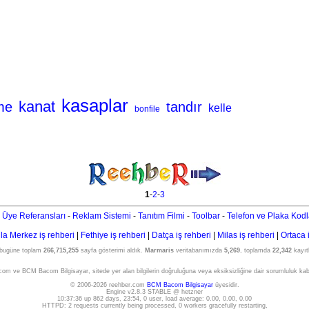
kasaplar
kanat
me
tandır
kelle
bonfile
1
-
2
-
3
 Üye Referansları
-
Reklam Sistemi
-
Tanıtım Filmi
-
Toolbar
-
Telefon ve Plaka Kodl
a Merkez iş rehberi
|
Fethiye iş rehberi
|
Datça iş rehberi
|
Milas iş rehberi
|
Ortaca 
 bugüne toplam
266,715,255
sayfa gösterimi aldık.
Marmaris
veritabanımızda
5,269
, toplamda
22,342
kayıtl
om ve BCM Bacom Bilgisayar, sitede yer alan bilgilerin doğruluğuna veya eksiksizliğine dair sorumluluk ka
© 2006-2026 reehber.com
BCM Bacom Bilgisayar
üyesidir.
Engine v2.8.3 STABLE @ hetzner
10:37:36 up 862 days, 23:54, 0 user, load average: 0.00, 0.00, 0.00
HTTPD: 2 requests currently being processed, 0 workers gracefully restarting,