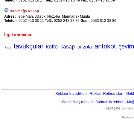
Telefon:
0252 413 16 17
Tel2:
0252 413 20 49
Fax:
0252 413 91 89
Hanımağa Kasap
Adres:
Tepe Mah. 33.sok. No:14/a Marmaris / Muğla
Telefon:
0252 413 30 11
Tel2:
0252 242 27 72
Gsm:
0533 812 32 86
İlgili aramalar
tavukçular
antrikot
çevir
köfte
kasap
pirzola
kuzu
Reklam İstatistikleri
-
Reklam Referansları
-
Gold
Marmaris iş rehberi
|
Bodrum iş rehberi
|
Muğl
01.07.2006
tarihinden
Reehber.c