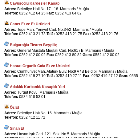
Çavuşoğlu Kardeşler Kasap
Adres:
Belediye Hali No:17 - 18 Marmaris / Muğla
Telefon:
0252 412 64 25
Fax:
0252 413 64 82
Canet Et ve Et Ürünleri
Adres:
Tepe Mah. Yeniyol Cad. No:34/2 Marmaris / Muğla
Telefon:
0252 413 21 73
Tel2:
0252 413 21 75
Fax:
0252 413 21 76
Bulguroğlu Ticaret Beypiliç
Adres:
General Mustafa Muğlalı Cad. No:61 / B Marmaris / Muğla
Telefon:
0252 412 00 02
Fax:
0252 413 80 82
Gsm:
0552 412 00 02
Hastat Organik Gıda Et ve Ürünleri
Adres:
Cumhuriyet Mah. Atatürk Bulv. No:9 A / B Beldibi Marmaris / Muğla
Telefon:
0252 419 27 10
Tel2:
0252 419 27 11
Fax:
0252 419 27 12
Gsm:
0555
Adaklık Kurbanlık Kasaplık Yeri
Adres:
Turgut Köyü Marmaris / Muğla
Telefon:
0534 618 53 01
Öz Et
Adres:
Belediye Halı No :16 Marmaris / Muğla
Telefon:
0252 412 11 72
Sinan Et
Adres:
Hasan Işık Cad. 121. Sok. No:5 Marmaris / Muğla