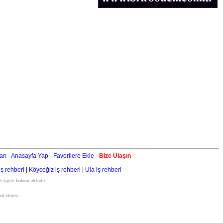
arı
-
Anasayfa Yap
-
Favorilere Ekle
-
Bize Ulaşın
iş rehberi
|
Köyceğiz iş rehberi
|
Ula iş rehberi
ı işyeri bulunmaktadır.
bul etmez.