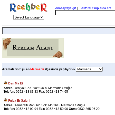
Anasayfaya git
|
Sektörel Gruplarda Ara
Aramalarınız şu an
Marmaris
ilçesinde yapılıyor ->
Den Ma Et
Adres:
Yeniyol Cad. No:69/a-b Marmaris / Muğla
Telefon:
0252 413 83 33
Fax:
0252 413 74 65
Fulya Et Galeri
Adres:
Kemeraltı Mah. 62. Sok. Mo:26/8 Marmaris / Muğla
Telefon:
0252 412 92 94
Fax:
0252 413 50 90
Gsm:
0532 265 96 20