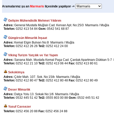
Aramalarınız şu an
Marmaris
ilçesinde yapılıyor ->
Gelişim Mühendislik Mehmet Yıldırım
Adres:
General Mustafa Muğlalı Cad. Kervan Apt. No:25/3 Marmaris / Muğla
Telefon:
0252 413 54 84
Gsm:
0542 541 68 87
Güngörsün Mimarlık İnşaat
Adres:
Kemal Elgin Bulvarı No:8 Marmaris / Muğla
Telefon:
0252 412 26 26
Tel2:
0252 412 24 00
Viking Turizm Yatçılık ve Yat Yapım
Adres:
Sarıana Mah. Mustafa Kemal Paşa Cad. Çardak Apartmanı Dükkan 5-7 
Telefon:
0252 412 21 10
Tel2:
0252 413 06 44
Fax:
0252 413 80 61
Sekokimya
Adres:
Çıldır Mah. 107. Sok. No:15/b Marmaris / Muğla
Telefon:
0252 412 80 47
Tel2:
0252 412 80 48
Fax:
0252 412 80 49
Deser Mimarlık
Adres:
Datça Yolu 13. Sokak No:1/6 Marmaris / Muğla
Telefon:
0532 445 51 42
Tel2:
0555 803 00 88
Gsm:
0532 445 51 42
Yusuf Cavsezer
Telefon:
0252 456 20 88
Fax:
0252 456 24 88