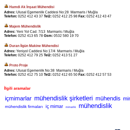
Hamdi Ak İnşaat Mühendisi
Adres:
Ulusal Egemenlik Caddesi No:28 Marmaris / Muğla
Telefon:
0252 412 43 37
Tel2:
0252 412 25 98
Fax:
0252 412 43 47
Majem Mühendislik
Adres:
Yeni Yol Cad. 7/13 Marmaris / Muğla
Telefon:
0252 413 65 78
Gsm:
0532 580 19 70
Duran İlgün Makine Mühendisi
Adres:
Yeniyol Caddesi No:17/4 Marmaris / Muğla
Telefon:
0252 412 79 25
Tel2:
0252 413 51 27
Proto Proje
Adres:
Ulusal Egemenlik No:38 Marmaris / Muğla
Telefon:
0252 412 75 10
Tel2:
0252 412 65 50
Fax:
0252 412 57 53
İlgili aramalar
mühendislik şirketleri
içmimarlar
mühendis
mim
mühendislik
iç mimar
mühendislik firmaları
mimarlık