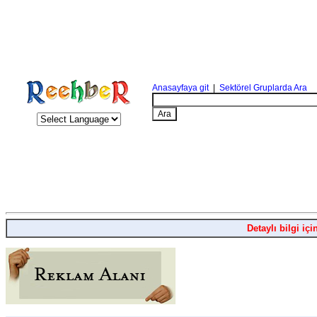
Anasayfaya git
|
Sektörel Gruplarda Ara
Detaylı bilgi içi