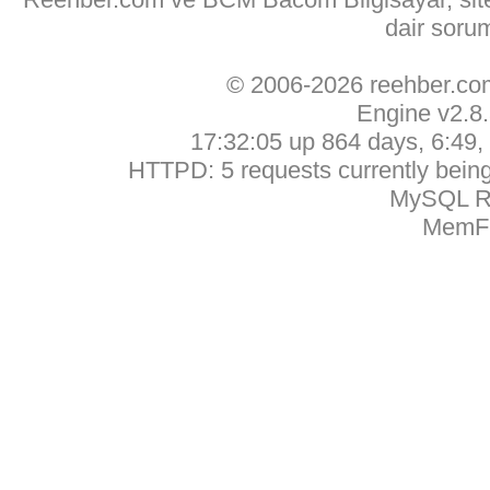
dair soru
© 2006-2026 reehber.c
Engine v2.8
17:32:05 up 864 days, 6:49, 
HTTPD: 5 requests currently being 
MySQL Ru
MemFr