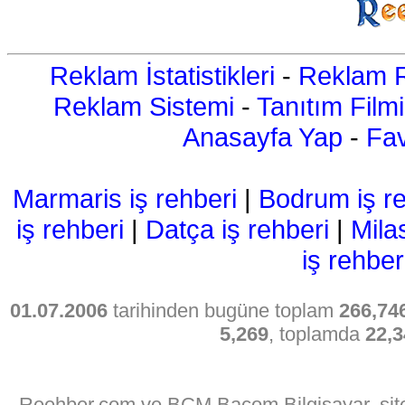
Reklam İstatistikleri
-
Reklam R
Reklam Sistemi
-
Tanıtım Filmi
Anasayfa Yap
-
Fav
Marmaris iş rehberi
|
Bodrum iş re
iş rehberi
|
Datça iş rehberi
|
Mila
iş rehber
01.07.2006
tarihinden bugüne toplam
266,74
5,269
, toplamda
22,3
Reehber.com ve BCM Bacom Bilgisayar, sitede