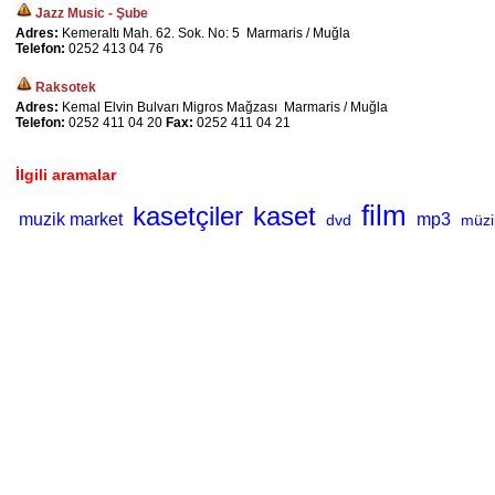
Jazz Music - Şube
Adres:
Kemeraltı Mah. 62. Sok. No: 5 Marmaris / Muğla
Telefon:
0252 413 04 76
Raksotek
Adres:
Kemal Elvin Bulvarı Migros Mağzası Marmaris / Muğla
Telefon:
0252 411 04 20
Fax:
0252 411 04 21
İlgili aramalar
film
kasetçiler
kaset
muzik market
mp3
dvd
müzik