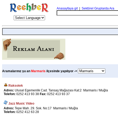
Anasayfaya git
|
Sektörel Gruplarda Ara
Aramalarınız şu an
Marmaris
ilçesinde yapılıyor ->
Raksotek
Adres:
Ulusal Egemenlik Cad. Tansaş Mağazası Kat:2 Marmaris / Muğla
Telefon:
0252 413 93 38
Fax:
0252 413 93 37
Jazz Music Video
Adres:
Tepe Mah. 29. Sok. No:17 Marmaris / Muğla
Telefon:
0252 412 63 28