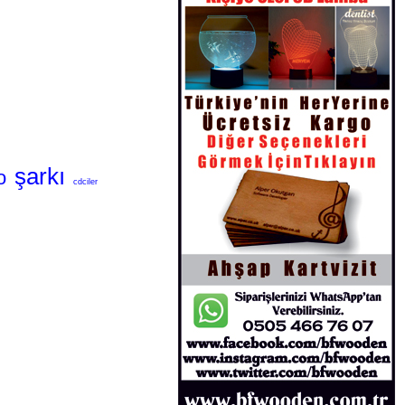
şarkı
o
cdciler