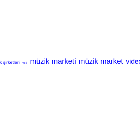
müzik marketi
müzik market
vide
 şirketleri
vcd