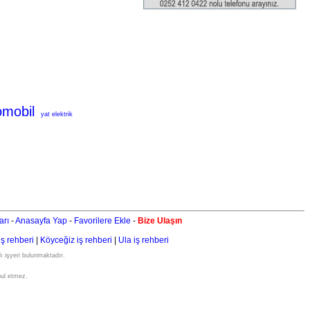
omobil
yat elektrik
arı
-
Anasayfa Yap
-
Favorilere Ekle
-
Bize Ulaşın
iş rehberi
|
Köyceğiz iş rehberi
|
Ula iş rehberi
ı işyeri bulunmaktadır.
bul etmez.