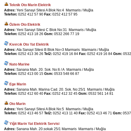
Teknik Oto Marin Elektrik
Adres:
Yeni Sanayi Sitesi A Blok No:4 Marmaris / Muğla
Telefon:
0252 412 57 90
Fax:
0252 412 57 95
Özlem Oto Elektrik
Adres:
Yeni Sanayi Sitesi C Blok No:31 Marmaris / Muğla
Telefon:
0252 413 18 26
Gsm:
0532 266 77 19
Kıvırcık Oto Yat Elektrik
Adres:
Ata Sanayi Sitesi B Blok No=3 Marmaris Marmaris / Muğla
Telefon:
0252 413 36 26
Tel2:
0252 419 16 84
Fax:
0252 419 16 84
Gsm:
0532
Nato Marine
Adres:
Sarıana Mah. 20. Sok. No:6 / A Marmaris / Muğla
Telefon:
0252 413 00 15
Gsm:
0533 548 66 87
Ege Marin
Adres:
Sarıana Mah. Marina Cad. 20. Sok. No:25/1 Marmaris / Muğla
Telefon:
0252 412 60 40
Fax:
0252 412 32 45
Gsm:
0532 561 14 81
Oto Marin
Adres:
Yeni Sanayi Sitesi A Blok No:5 Marmaris / Muğla
Telefon:
0252 413 46 57
Tel2:
0252 413 11 40
Fax:
0252 413 46 71
Gsm:
0537
Yiğit Marin Yat Elektrik Servisi
Adres:
Sarıana Mah. 20.sokak 25/1 Marmaris Marmaris / Muğla