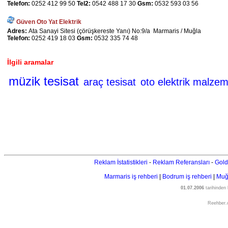
Telefon:
0252 412 99 50
Tel2:
0542 488 17 30
Gsm:
0532 593 03 56
Güven Oto Yat Elektrik
Adres:
Ata Sanayi Sitesi (çörüşkereste Yanı) No:9/a Marmaris / Muğla
Telefon:
0252 419 18 03
Gsm:
0532 335 74 48
İlgili aramalar
müzik tesisat
araç tesisat
oto elektrik malzem
Reklam İstatistikleri
-
Reklam Referansları
-
Gold
Marmaris iş rehberi
|
Bodrum iş rehberi
|
Muğl
01.07.2006
tarihinden
Reehber.c