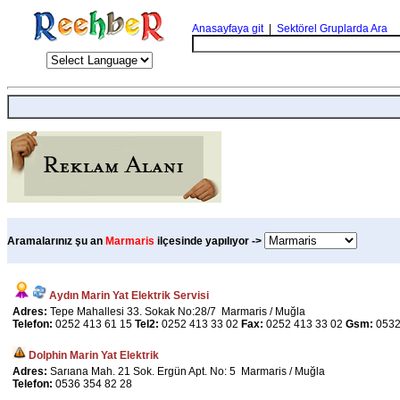
Anasayfaya git
|
Sektörel Gruplarda Ara
Aramalarınız şu an
Marmaris
ilçesinde yapılıyor ->
Aydın Marin Yat Elektrik Servisi
Adres:
Tepe Mahallesi 33. Sokak No:28/7 Marmaris / Muğla
Telefon:
0252 413 61 15
Tel2:
0252 413 33 02
Fax:
0252 413 33 02
Gsm:
0532
Dolphin Marin Yat Elektrik
Adres:
Sarıana Mah. 21 Sok. Ergün Apt. No: 5 Marmaris / Muğla
Telefon:
0536 354 82 28