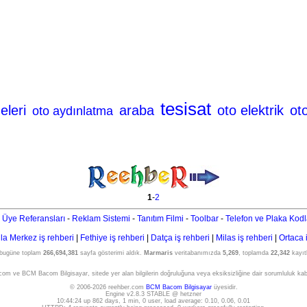
tesisat
eleri
araba
oto elektrik
ot
oto aydınlatma
1
-
2
 Üye Referansları
-
Reklam Sistemi
-
Tanıtım Filmi
-
Toolbar
-
Telefon ve Plaka Kodl
a Merkez iş rehberi
|
Fethiye iş rehberi
|
Datça iş rehberi
|
Milas iş rehberi
|
Ortaca 
 bugüne toplam
266,694,381
sayfa gösterimi aldık.
Marmaris
veritabanımızda
5,269
, toplamda
22,342
kayıtl
om ve BCM Bacom Bilgisayar, sitede yer alan bilgilerin doğruluğuna veya eksiksizliğine dair sorumluluk ka
© 2006-2026 reehber.com
BCM Bacom Bilgisayar
üyesidir.
Engine v2.8.3 STABLE @ hetzner
10:44:24 up 862 days, 1 min, 0 user, load average: 0.10, 0.06, 0.01