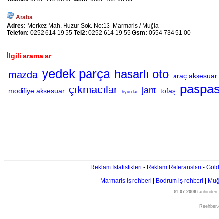
Araba
Adres:
Merkez Mah. Huzur Sok. No:13 Marmaris / Muğla
Telefon:
0252 614 19 55
Tel2:
0252 614 19 55
Gsm:
0554 734 51 00
İlgili aramalar
yedek parça
hasarlı oto
mazda
araç aksesuar
paspa
çıkmacılar
jant
modifiye aksesuar
tofaş
hyundai
Reklam İstatistikleri
-
Reklam Referansları
-
Gold
Marmaris iş rehberi
|
Bodrum iş rehberi
|
Muğl
01.07.2006
tarihinden
Reehber.c