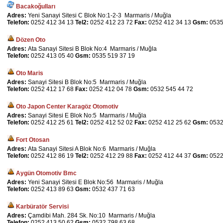
Bacakoğulları
Adres:
Yeni Sanayi Sitesi C Blok No:1-2-3 Marmaris / Muğla
Telefon:
0252 412 34 13
Tel2:
0252 412 23 72
Fax:
0252 412 34 13
Gsm:
0535
Dözen Oto
Adres:
Ata Sanayi Sitesi B Blok No:4 Marmaris / Muğla
Telefon:
0252 413 05 40
Gsm:
0535 519 37 19
Oto Maris
Adres:
Sanayi Sitesi B Blok No:5 Marmaris / Muğla
Telefon:
0252 412 17 68
Fax:
0252 412 04 78
Gsm:
0532 545 44 72
Oto Japon Center Karagöz Otomotiv
Adres:
Sanayi Sitesi E Blok No:5 Marmaris / Muğla
Telefon:
0252 412 25 61
Tel2:
0252 412 52 02
Fax:
0252 412 25 62
Gsm:
0532
Fort Otosan
Adres:
Ata Sanayi Sitesi A Blok No:6 Marmaris / Muğla
Telefon:
0252 412 86 19
Tel2:
0252 412 29 88
Fax:
0252 412 44 37
Gsm:
0522
Aygün Otomotiv Bmc
Adres:
Yeni Sanayi Sitesi E Blok No:56 Marmaris / Muğla
Telefon:
0252 413 89 63
Gsm:
0532 437 71 63
Karbüratör Servisi
Adres:
Çamdibi Mah. 284 Sk. No:10 Marmaris / Muğla
Telefon:
0252 413 50 62
Gsm:
0532 798 63 68