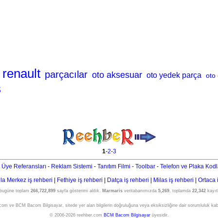
renault
parçacılar
oto aksesuar
oto yedek parça
oto
s
1
-
2
-
3
 Üye Referansları
-
Reklam Sistemi
-
Tanıtım Filmi
-
Toolbar
-
Telefon ve Plaka Kodl
a Merkez iş rehberi
|
Fethiye iş rehberi
|
Datça iş rehberi
|
Milas iş rehberi
|
Ortaca 
 bugüne toplam
266,722,899
sayfa gösterimi aldık.
Marmaris
veritabanımızda
5,269
, toplamda
22,342
kayıtl
om ve BCM Bacom Bilgisayar, sitede yer alan bilgilerin doğruluğuna veya eksiksizliğine dair sorumluluk ka
© 2006-2026 reehber.com
BCM Bacom Bilgisayar
üyesidir.