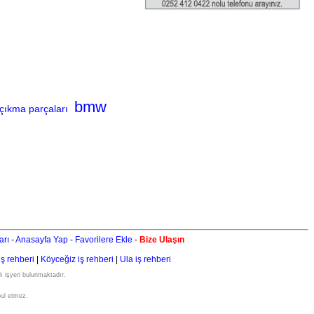
bmw
 çıkma parçaları
arı
-
Anasayfa Yap
-
Favorilere Ekle
-
Bize Ulaşın
iş rehberi
|
Köyceğiz iş rehberi
|
Ula iş rehberi
ı işyeri bulunmaktadır.
bul etmez.