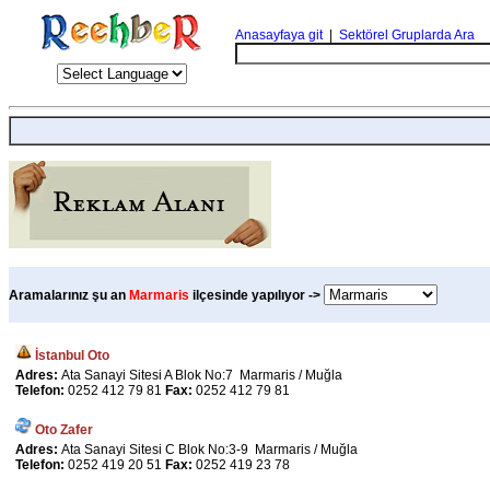
Anasayfaya git
|
Sektörel Gruplarda Ara
Aramalarınız şu an
Marmaris
ilçesinde yapılıyor ->
İstanbul Oto
Adres:
Ata Sanayi Sitesi A Blok No:7 Marmaris / Muğla
Telefon:
0252 412 79 81
Fax:
0252 412 79 81
Oto Zafer
Adres:
Ata Sanayi Sitesi C Blok No:3-9 Marmaris / Muğla
Telefon:
0252 419 20 51
Fax:
0252 419 23 78