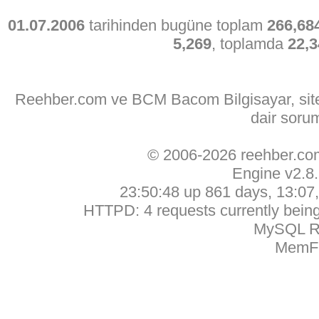
01.07.2006
tarihinden bugüne toplam
266,68
5,269
, toplamda
22,3
Reehber.com ve BCM Bacom Bilgisayar, sitede
dair soru
© 2006-2026 reehber.c
Engine v2.8
23:50:48 up 861 days, 13:07, 
HTTPD: 4 requests currently being 
MySQL Ru
MemFr