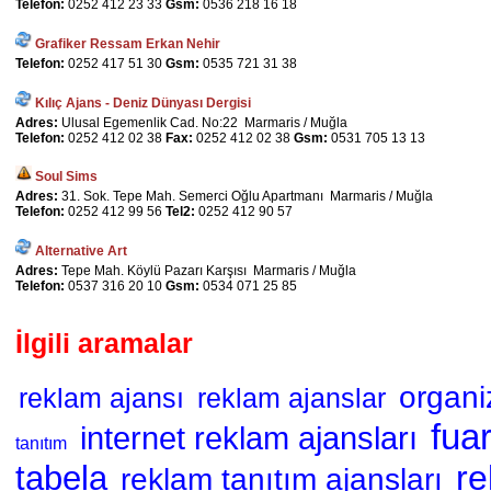
Telefon:
0252 412 23 33
Gsm:
0536 218 16 18
Grafiker Ressam Erkan Nehir
Telefon:
0252 417 51 30
Gsm:
0535 721 31 38
Kılıç Ajans - Deniz Dünyası Dergisi
Adres:
Ulusal Egemenlik Cad. No:22 Marmaris / Muğla
Telefon:
0252 412 02 38
Fax:
0252 412 02 38
Gsm:
0531 705 13 13
Soul Sims
Adres:
31. Sok. Tepe Mah. Semerci Oğlu Apartmanı Marmaris / Muğla
Telefon:
0252 412 99 56
Tel2:
0252 412 90 57
Alternative Art
Adres:
Tepe Mah. Köylü Pazarı Karşısı Marmaris / Muğla
Telefon:
0537 316 20 10
Gsm:
0534 071 25 85
İlgili aramalar
organ
reklam ajansı
reklam ajanslar
fua
internet reklam ajansları
tanıtım
re
tabela
reklam tanıtım ajansları