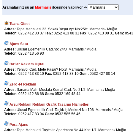
Aramalarınız şu an
Marmaris
ilçesinde yapılıyor ->
Tuana Ofset
Adres:
Tepe Mahallesi 33. Sokak Yaşar Apt No:25/c Marmaris / Muğla
Telefon:
0252 412 83 37
Tel2:
0252 413 08 31
Fax:
0252 413 08 31
Gsm:
0543
Ajans Setu
Adres:
Ulusal Egemenlik Cad.no: 24/3 Marmaris / Muğla
Telefon:
0252 413 56 93
Ba?ar Reklam Dijital
Adres:
Yeniyol Cad. Mete Pasaj? No:8 Marmaris / Muğla
Telefon:
0252 413 83 10
Fax:
0252 413 83 10
Gsm:
0532 427 80 14
Zero 44 Reklam
Adres:
Sarıana Mah. Mustafa Kemal Cad. No:21/2 Marmaris / Muğla
Telefon:
0252 412 86 68
Gsm:
0532 169 48 44
Arzu Reklam Reklam Grafik Tasarım Hizmetleri
Adres:
Ulusal Egemenlik Cad. Taşlık İş Merkezi No:106 Marmaris / Muğla
Telefon:
0252 417 83 04
Gsm:
0532 585 56 46
Pera Ajans
Adres:
Tepe Mahallesi Taştekin Apartmanı No:44 Kat: 1/7 Marmaris / Muğla