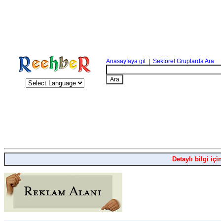
Anasayfaya git
|
Sektörel Gruplarda Ara
Detaylı bilgi içi