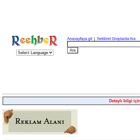
Anasayfaya git
|
Sektörel Gruplarda Ara
Detaylı bilgi içi