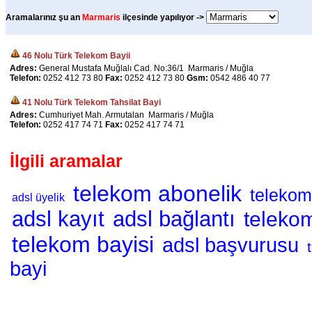
Aramalarınız şu an
Marmaris
ilçesinde yapılıyor ->
46 Nolu Türk Telekom Bayii
Adres:
General Mustafa Muğlalı Cad. No:36/1 Marmaris / Muğla
Telefon:
0252 412 73 80
Fax:
0252 412 73 80
Gsm:
0542 486 40 77
41 Nolu Türk Telekom Tahsilat Bayi
Adres:
Cumhuriyet Mah. Armutalan Marmaris / Muğla
Telefon:
0252 417 74 71
Fax:
0252 417 74 71
İlgili aramalar
telekom abonelik
telekom
adsl üyelik
adsl kayıt
adsl bağlantı
telekom
telekom bayisi
adsl başvurusu
bayi