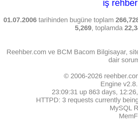
iş rehber
01.07.2006
tarihinden bugüne toplam
266,72
5,269
, toplamda
22,3
Reehber.com ve BCM Bacom Bilgisayar, sitede
dair soru
© 2006-2026 reehber.c
Engine v2.8
23:09:31 up 863 days, 12:26, 
HTTPD: 3 requests currently being 
MySQL Ru
MemFr