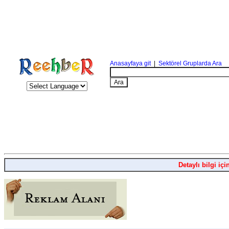
Anasayfaya git
|
Sektörel Gruplarda Ara
Detaylı bilgi içi