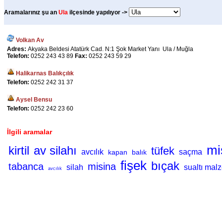
Aramalarınız şu an
Ula
ilçesinde yapılıyor ->
Volkan Av
Adres:
Akyaka Beldesi Atatürk Cad. N:1 Şok Market Yanı Ula / Muğla
Telefon:
0252 243 43 89
Fax:
0252 243 59 29
Halikarnas Balıkçılık
Telefon:
0252 242 31 37
Aysel Bensu
Telefon:
0252 242 23 60
İlgili aramalar
mi
kirtil
av silahı
tüfek
avcılık
saçma
kapan
balık
fişek
bıçak
tabanca
misina
silah
sualtı mal
avcılık