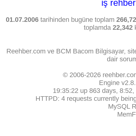
iş rehber
01.07.2006
tarihinden bugüne toplam
266,7
toplamda
22,342
k
Reehber.com ve BCM Bacom Bilgisayar, sitede
dair soru
© 2006-2026 reehber.c
Engine v2.8
19:35:22 up 863 days, 8:52, 
HTTPD: 4 requests currently being 
MySQL Ru
MemFr