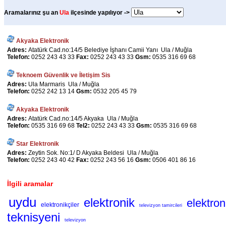
Aramalarınız şu an
Ula
ilçesinde yapılıyor ->
Akyaka Elektronik
Adres:
Atatürk Cad.no:14/5 Belediye İşhanı Camii Yanı Ula / Muğla
Telefon:
0252 243 43 33
Fax:
0252 243 43 33
Gsm:
0535 316 69 68
Teknoem Güvenlik ve İletişim Sis
Adres:
Ula Marmaris Ula / Muğla
Telefon:
0252 242 13 14
Gsm:
0532 205 45 79
Akyaka Elektronik
Adres:
Atatürk Cad.no:14/5 Akyaka Ula / Muğla
Telefon:
0535 316 69 68
Tel2:
0252 243 43 33
Gsm:
0535 316 69 68
Star Elektronik
Adres:
Zeytin Sok. No:1/ D Akyaka Beldesi Ula / Muğla
Telefon:
0252 243 40 42
Fax:
0252 243 56 16
Gsm:
0506 401 86 16
İlgili aramalar
uydu
elektronik
elektron
elektronikçiler
televizyon tamircileri
teknisyeni
televizyon