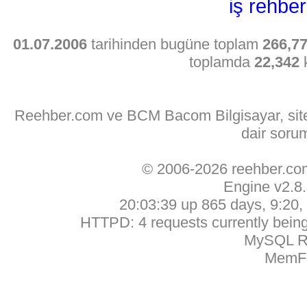
iş rehber
01.07.2006
tarihinden bugüne toplam
266,7
toplamda
22,342
k
Reehber.com ve BCM Bacom Bilgisayar, sitede
dair soru
© 2006-2026 reehber.c
Engine v2.8
20:03:39 up 865 days, 9:20, 
HTTPD: 4 requests currently being 
MySQL Ru
MemFr