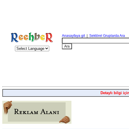
Anasayfaya git
|
Sektörel Gruplarda Ara
Detaylı bilgi içi