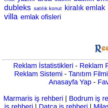
dubleks
kiralık emlak
satılık konut
villa
emlak ofisleri
Reklam İstatistikleri
-
Reklam R
Reklam Sistemi
-
Tanıtım Filmi
Anasayfa Yap
-
Fav
Marmaris iş rehberi
|
Bodrum iş re
iş rehberi
|
Datça iş rehberi
|
Mila