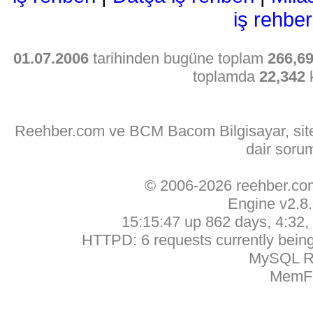
iş rehber
01.07.2006
tarihinden bugüne toplam
266,6
toplamda
22,342
k
Reehber.com ve BCM Bacom Bilgisayar, sitede
dair soru
© 2006-2026 reehber.c
Engine v2.8
15:15:47 up 862 days, 4:32, 
HTTPD: 6 requests currently being 
MySQL Ru
MemFr