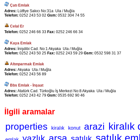
Çatı Emlak
Adres:
Lütfiye Sakıcı No:31a Ula / Muğla
Telefon:
0252 243 53 02
Gsm:
0532 304 74 55
Celal Er
Telefon:
0252 246 66 33
Fax:
0252 246 66 34
Kaya Emlak
Adres:
İnişdibi Cad. No:1 Akyaka Ula / Muğla
Telefon:
0252 243 50 25
Fax:
0252 243 59 29
Gsm:
0532 598 31 37
Altınparmak Emlak
Adres:
Akyaka Ula / Muğla
Telefon:
0252 243 56 89
Bbs Emlak - İnşaat
Adres:
Atatürk Cad. Türkoğlu İş Merkezi No:8 Akyaka Ula / Muğla
Telefon:
0252 243 42 79
Gsm:
0535 692 90 46
İlgili aramalar
kiralık
properties
arazi
kiralık
konut
satılık em
arsa
yazlık
satılık
emlak