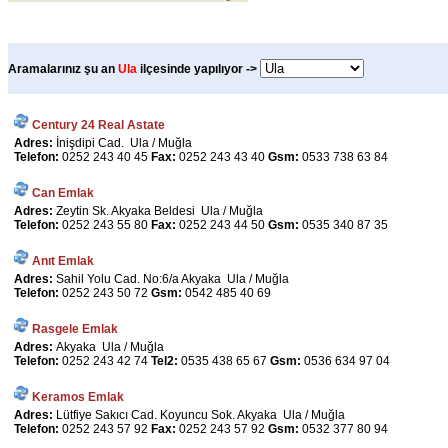
Aramalarınız şu an
Ula
ilçesinde yapılıyor ->
Century 24 Real Astate
Adres:
İnişdipi Cad. Ula / Muğla
Telefon:
0252 243 40 45
Fax:
0252 243 43 40
Gsm:
0533 738 63 84
Can Emlak
Adres:
Zeytin Sk. Akyaka Beldesi Ula / Muğla
Telefon:
0252 243 55 80
Fax:
0252 243 44 50
Gsm:
0535 340 87 35
Anıt Emlak
Adres:
Sahil Yolu Cad. No:6/a Akyaka Ula / Muğla
Telefon:
0252 243 50 72
Gsm:
0542 485 40 69
Rasgele Emlak
Adres:
Akyaka Ula / Muğla
Telefon:
0252 243 42 74
Tel2:
0535 438 65 67
Gsm:
0536 634 97 04
Keramos Emlak
Adres:
Lütfiye Sakıcı Cad. Koyuncu Sok. Akyaka Ula / Muğla
Telefon:
0252 243 57 92
Fax:
0252 243 57 92
Gsm:
0532 377 80 94