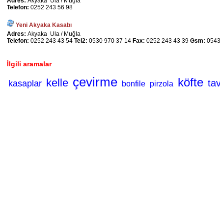
Adres:
Akyaka Ula / Muğla
Telefon:
0252 243 56 98
Yeni Akyaka Kasabı
Adres:
Akyaka Ula / Muğla
Telefon:
0252 243 43 54
Tel2:
0530 970 37 14
Fax:
0252 243 43 39
Gsm:
0543
İlgili aramalar
çevirme
köfte
kelle
ta
kasaplar
bonfile
pirzola