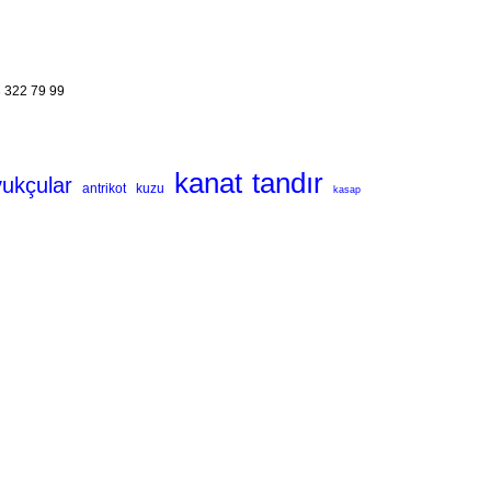
 322 79 99
kanat
tandır
vukçular
antrikot
kuzu
kasap