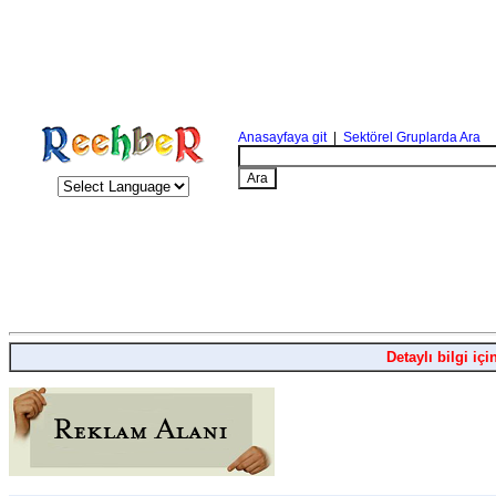
Anasayfaya git
|
Sektörel Gruplarda Ara
Detaylı bilgi içi