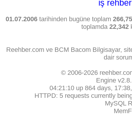
iş rehber
01.07.2006
tarihinden bugüne toplam
266,7
toplamda
22,342
k
Reehber.com ve BCM Bacom Bilgisayar, sitede
dair soru
© 2006-2026 reehber.c
Engine v2.8
04:21:10 up 864 days, 17:38, 
HTTPD: 5 requests currently being 
MySQL Ru
MemFr