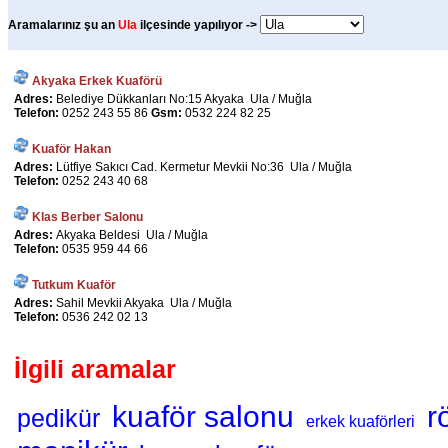
Aramalarınız şu an
Ula
ilçesinde yapılıyor ->
Akyaka Erkek Kuaförü
Adres:
Belediye Dükkanları No:15 Akyaka Ula / Muğla
Telefon:
0252 243 55 86
Gsm:
0532 224 82 25
Kuaför Hakan
Adres:
Lütfiye Sakıcı Cad. Kermetur Mevkii No:36 Ula / Muğla
Telefon:
0252 243 40 68
Klas Berber Salonu
Adres:
Akyaka Beldesi Ula / Muğla
Telefon:
0535 959 44 66
Tutkum Kuaför
Adres:
Sahil Mevkii Akyaka Ula / Muğla
Telefon:
0536 242 02 13
İlgili aramalar
kuaför salonu
r
pedikür
erkek kuaförleri