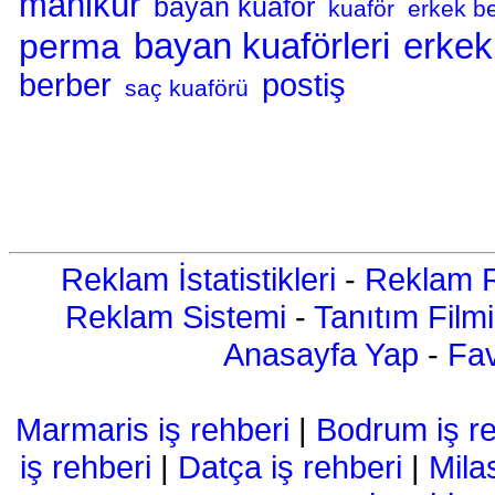
manikür
bayan kuaför
kuaför
erkek be
bayan kuaförleri
erkek
perma
berber
postiş
saç kuaförü
Reklam İstatistikleri
-
Reklam R
Reklam Sistemi
-
Tanıtım Filmi
Anasayfa Yap
-
Fav
Marmaris iş rehberi
|
Bodrum iş re
iş rehberi
|
Datça iş rehberi
|
Mila