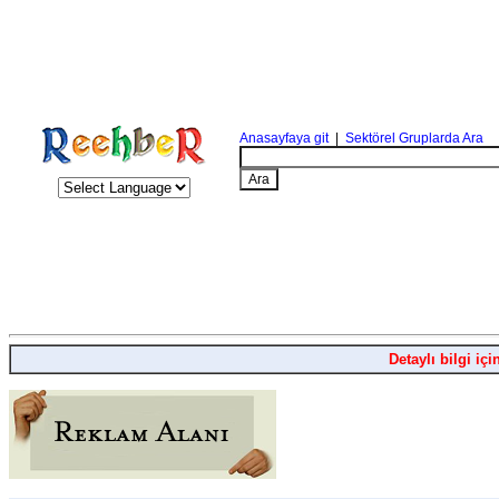
Anasayfaya git
|
Sektörel Gruplarda Ara
Detaylı bilgi içi