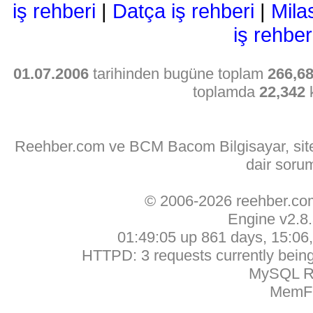
iş rehberi
|
Datça iş rehberi
|
Mila
iş rehber
01.07.2006
tarihinden bugüne toplam
266,6
toplamda
22,342
k
Reehber.com ve BCM Bacom Bilgisayar, sitede
dair soru
© 2006-2026 reehber.c
Engine v2.8
01:49:05 up 861 days, 15:06, 
HTTPD: 3 requests currently being 
MySQL Ru
MemFr