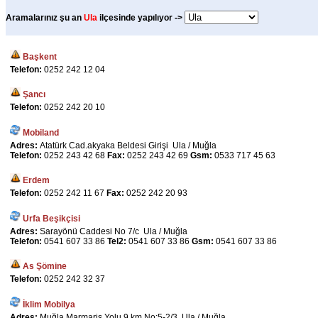
Aramalarınız şu an
Ula
ilçesinde yapılıyor ->
Başkent
Telefon:
0252 242 12 04
Şancı
Telefon:
0252 242 20 10
Mobiland
Adres:
Atatürk Cad.akyaka Beldesi Girişi Ula / Muğla
Telefon:
0252 243 42 68
Fax:
0252 243 42 69
Gsm:
0533 717 45 63
Erdem
Telefon:
0252 242 11 67
Fax:
0252 242 20 93
Urfa Beşikçisi
Adres:
Sarayönü Caddesi No 7/c Ula / Muğla
Telefon:
0541 607 33 86
Tel2:
0541 607 33 86
Gsm:
0541 607 33 86
As Şömine
Telefon:
0252 242 32 37
İklim Mobilya
Adres:
Muğla Marmaris Yolu 9.km No:5-2/3 Ula / Muğla