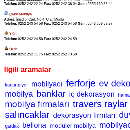
Telefon:
0252 242 22 24
Fax:
0252 242 38 04
Gsm:
0555 760 88 44
Çakır Mobilya
Adres:
İnişdipi Cad. No:4 Ula / Muğla
Telefon:
0252 243 54 58
Fax:
0252 243 54 58
Gsm:
0543 659 58 27
Yiğit
Telefon:
0252 242 24 58
Fax:
0252 242 24 59
Özde
Telefon:
0252 252 71 75
Fax:
0252 252 73 50
İlgili aramalar
ferforje
ev dek
mobilyacı
kartonpiyer
banklar
mobilya
iç dekorasyon
hama
travers raylar
mobilya firmaları
salıncaklar
du
dekorasyon firmları
mobilyac
bellona
modüler mobilya
çardak