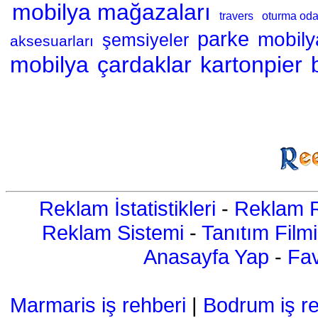
mobilya mağazaları
travers
oturma oda
parke
mobily
şemsiyeler
aksesuarları
mobilya
çardaklar
kartonpier
Reklam İstatistikleri
-
Reklam R
Reklam Sistemi
-
Tanıtım Filmi
Anasayfa Yap
-
Fav
Marmaris iş rehberi
|
Bodrum iş re