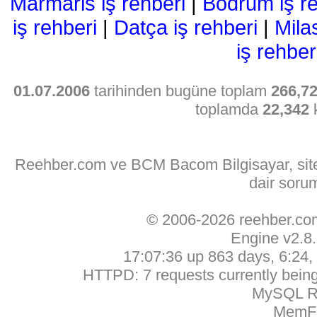
Marmaris iş rehberi
|
Bodrum iş re
iş rehberi
|
Datça iş rehberi
|
Mila
iş rehber
01.07.2006
tarihinden bugüne toplam
266,7
toplamda
22,342
k
Reehber.com ve BCM Bacom Bilgisayar, sitede
dair soru
© 2006-2026 reehber.c
Engine v2.8
17:07:36 up 863 days, 6:24, 
HTTPD: 7 requests currently being 
MySQL Ru
MemFr