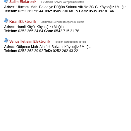
Salim Elektronik
Elektronik Servisi kategorisini listele
Adres:
Ulucami Mah. Belediye Düğün Salonu Altı No:20/ G Köyceğiz / Muğla
Telefon:
0252 262 56 44
Tel2:
0505 730 68 15
Gsm:
0535 392 81 46
Kıran Elektronik
Elektronik Servisi kategorisini listele
Adres:
Hamit Köyü Köyceğiz / Muğla
Telefon:
0252 265 24 84
Gsm:
0542 715 21 78
Venüs İletişim Elektronik
İletişim kategorisini listele
Adres:
Gülpınar Mah. Atatürk Bulvarı Köyceğiz / Muğla
Telefon:
0252 262 29 92
Tel2:
0252 262 43 22