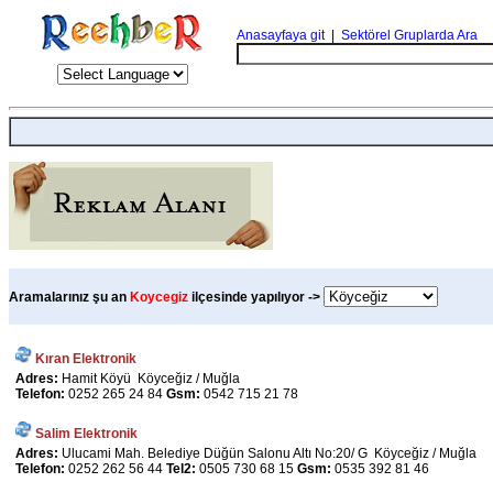
Anasayfaya git
|
Sektörel Gruplarda Ara
Aramalarınız şu an
Koycegiz
ilçesinde yapılıyor ->
Kıran Elektronik
Adres:
Hamit Köyü Köyceğiz / Muğla
Telefon:
0252 265 24 84
Gsm:
0542 715 21 78
Salim Elektronik
Adres:
Ulucami Mah. Belediye Düğün Salonu Altı No:20/ G Köyceğiz / Muğla
Telefon:
0252 262 56 44
Tel2:
0505 730 68 15
Gsm:
0535 392 81 46