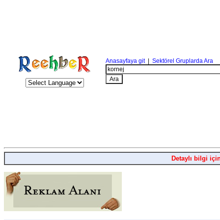
Anasayfaya git
|
Sektörel Gruplarda Ara
Detaylı bilgi içi