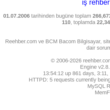
iş rehber
01.07.2006
tarihinden bugüne toplam
266,67
110
, toplamda
22,3
Reehber.com ve BCM Bacom Bilgisayar, sitede
dair soru
© 2006-2026 reehber.c
Engine v2.8
13:54:12 up 861 days, 3:11, 
HTTPD: 5 requests currently being 
MySQL Ru
MemFr