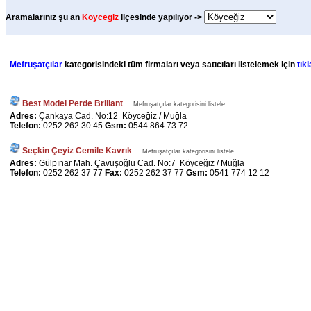
Aramalarınız şu an
Koycegiz
ilçesinde yapılıyor ->
Mefruşatçılar
kategorisindeki tüm firmaları veya satıcıları listelemek için
tıkl
Best Model Perde Brillant
Mefruşatçılar kategorisini listele
Adres:
Çankaya Cad. No:12 Köyceğiz / Muğla
Telefon:
0252 262 30 45
Gsm:
0544 864 73 72
Seçkin Çeyiz Cemile Kavrık
Mefruşatçılar kategorisini listele
Adres:
Gülpınar Mah. Çavuşoğlu Cad. No:7 Köyceğiz / Muğla
Telefon:
0252 262 37 77
Fax:
0252 262 37 77
Gsm:
0541 774 12 12