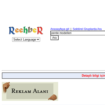
Anasayfaya git
|
Sektörel Gruplarda Ara
Detaylı bilgi içi