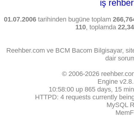
iş rehber
01.07.2006
tarihinden bugüne toplam
266,76
110
, toplamda
22,3
Reehber.com ve BCM Bacom Bilgisayar, sitede
dair soru
© 2006-2026 reehber.c
Engine v2.8
10:58:00 up 865 days, 15 min,
HTTPD: 4 requests currently being 
MySQL Ru
MemFr