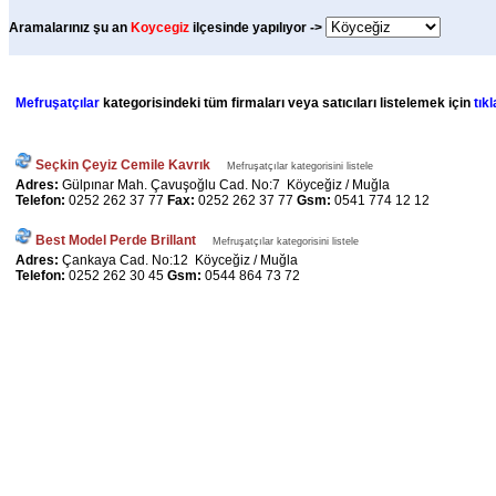
Aramalarınız şu an
Koycegiz
ilçesinde yapılıyor ->
Mefruşatçılar
kategorisindeki tüm firmaları veya satıcıları listelemek için
tıkl
Seçkin Çeyiz Cemile Kavrık
Mefruşatçılar kategorisini listele
Adres:
Gülpınar Mah. Çavuşoğlu Cad. No:7 Köyceğiz / Muğla
Telefon:
0252 262 37 77
Fax:
0252 262 37 77
Gsm:
0541 774 12 12
Best Model Perde Brillant
Mefruşatçılar kategorisini listele
Adres:
Çankaya Cad. No:12 Köyceğiz / Muğla
Telefon:
0252 262 30 45
Gsm:
0544 864 73 72