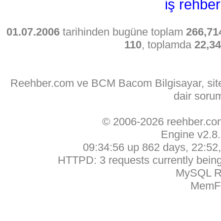
iş rehber
01.07.2006
tarihinden bugüne toplam
266,71
110
, toplamda
22,3
Reehber.com ve BCM Bacom Bilgisayar, sitede
dair soru
© 2006-2026 reehber.c
Engine v2.8
09:34:56 up 862 days, 22:52, 
HTTPD: 3 requests currently being 
MySQL Ru
MemFr