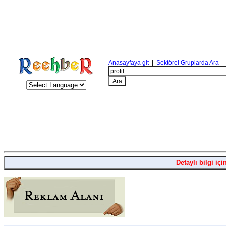
Anasayfaya git
|
Sektörel Gruplarda Ara
Detaylı bilgi içi