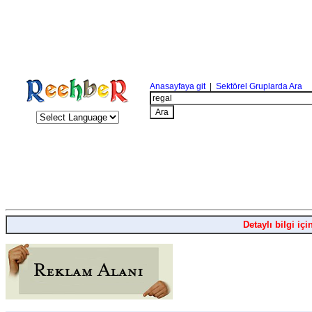
Anasayfaya git
|
Sektörel Gruplarda Ara
Detaylı bilgi içi