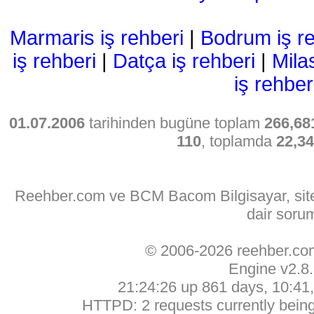
Marmaris iş rehberi
|
Bodrum iş re
iş rehberi
|
Datça iş rehberi
|
Mila
iş rehber
01.07.2006
tarihinden bugüne toplam
266,68
110
, toplamda
22,3
Reehber.com ve BCM Bacom Bilgisayar, sitede
dair soru
© 2006-2026 reehber.c
Engine v2.8
21:24:26 up 861 days, 10:41, 
HTTPD: 2 requests currently being 