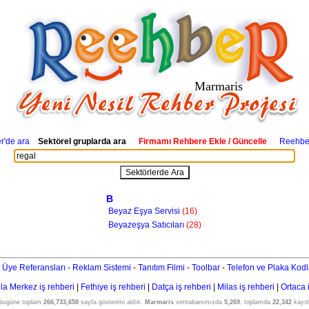
Marmaris
'de ara
Sektörel gruplarda ara
Firmamı Rehbere Ekle / Güncelle
Reehber
B
Beyaz Eşya Servisi
(16)
Beyazeşya Satıcıları
(28)
 Üye Referansları
-
Reklam Sistemi
-
Tanıtım Filmi
-
Toolbar
-
Telefon ve Plaka Kodl
a Merkez iş rehberi
|
Fethiye iş rehberi
|
Datça iş rehberi
|
Milas iş rehberi
|
Ortaca 
 bugüne toplam
266,733,658
sayfa gösterimi aldık.
Marmaris
veritabanımızda
5,269
, toplamda
22,342
kayıtl