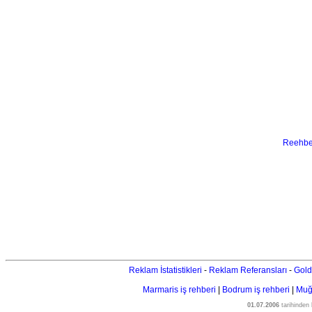
Reehber
Reklam İstatistikleri
-
Reklam Referansları
-
Gold
Marmaris iş rehberi
|
Bodrum iş rehberi
|
Muğl
01.07.2006
tarihinden