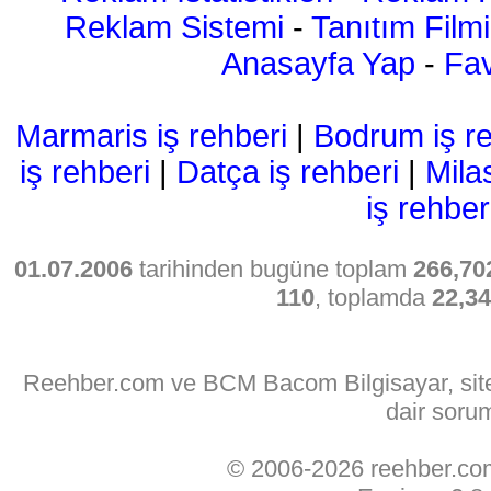
Reklam Sistemi
-
Tanıtım Filmi
Anasayfa Yap
-
Fav
Marmaris iş rehberi
|
Bodrum iş re
iş rehberi
|
Datça iş rehberi
|
Mila
iş rehber
01.07.2006
tarihinden bugüne toplam
266,70
110
, toplamda
22,3
Reehber.com ve BCM Bacom Bilgisayar, sitede
dair soru
© 2006-2026 reehber.c