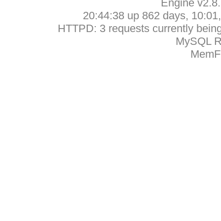
Engine v2.8
20:44:38 up 862 days, 10:01, 
HTTPD: 3 requests currently being 
MySQL Ru
MemFr