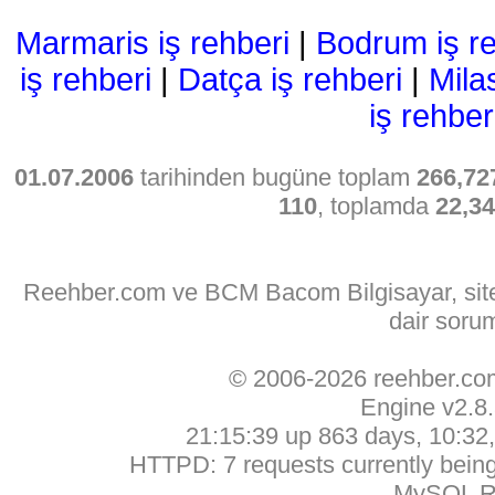
Marmaris iş rehberi
|
Bodrum iş re
iş rehberi
|
Datça iş rehberi
|
Mila
iş rehber
01.07.2006
tarihinden bugüne toplam
266,72
110
, toplamda
22,3
Reehber.com ve BCM Bacom Bilgisayar, sitede
dair soru
© 2006-2026 reehber.c
Engine v2.8
21:15:39 up 863 days, 10:32, 
HTTPD: 7 requests currently being 
MySQL Ru