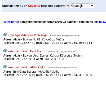
Aramalarınız şu an
Koycegiz
ilçesinde yapılıyor ->
Veterinerler
kategorisindeki tüm firmaları veya satıcıları listelemek için
tıklay
Köyceğiz Veteriner Polikliniği
Veterinerler kategorisini listele
Adres:
Atatürk Bulvarı No:83 Köyceğiz / Muğla
Telefon:
0252 262 57 21
Tel2:
0533 720 12 18
Gsm:
0533 956 03 51
Veteriner Hekim Ferit Eren
Veterinerler kategorisini listele
Adres:
Atatürk Bulvarı Vergi Dairesi Karşısı Köyceğiz / Muğla
Telefon:
0252 262 36 84
Gsm:
0533 235 92 08
Veteriner Hekim Ali İzcioğlu
Veterinerler kategorisini listele
Adres:
Eski Garaj Karşısı Köyceğiz / Muğla
Telefon:
0252 262 25 46
Tel2:
0252 262 47 71
Gsm:
0532 311 30 39