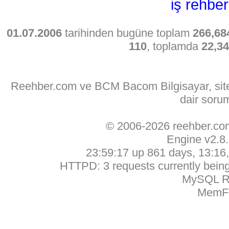
iş rehber
01.07.2006
tarihinden bugüne toplam
266,68
110
, toplamda
22,3
Reehber.com ve BCM Bacom Bilgisayar, sitede
dair soru
© 2006-2026 reehber.c
Engine v2.8
23:59:17 up 861 days, 13:16, 
HTTPD: 3 requests currently being 
MySQL Ru
MemFr