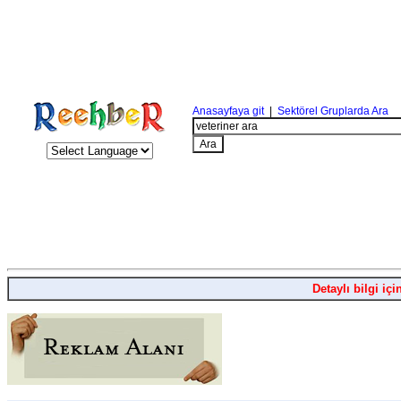
Anasayfaya git
|
Sektörel Gruplarda Ara
Detaylı bilgi içi