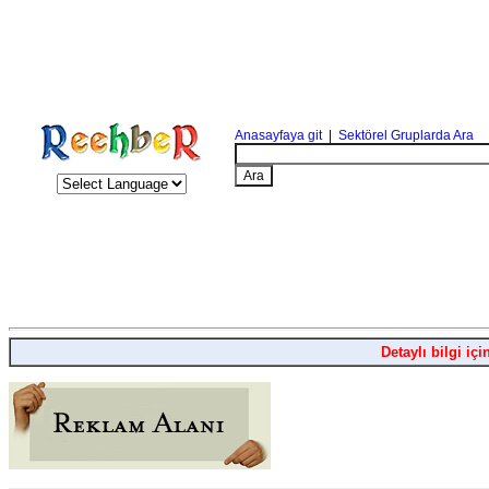
Anasayfaya git
|
Sektörel Gruplarda Ara
Detaylı bilgi içi