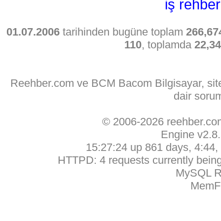
iş rehber
01.07.2006
tarihinden bugüne toplam
266,67
110
, toplamda
22,3
Reehber.com ve BCM Bacom Bilgisayar, sitede
dair soru
© 2006-2026 reehber.c
Engine v2.8
15:27:24 up 861 days, 4:44, 
HTTPD: 4 requests currently being 
MySQL Ru
MemFr