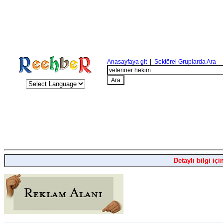
Anasayfaya git
|
Sektörel Gruplarda Ara
Detaylı bilgi içi