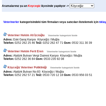
Aramalarınız şu an
Koycegiz
ilçesinde yapılıyor ->
Veterinerler
kategorisindeki tüm firmaları veya satıcıları listelemek için
tıklay
Veteriner Hekim Ali İzcioğlu
Veterinerler kategorisini listele
Adres:
Eski Garaj Karşısı Köyceğiz / Muğla
Telefon:
0252 262 25 46
Tel2:
0252 262 47 71
Gsm:
0532 311 30 39
Veteriner Hekim Ferit Eren
Veterinerler kategorisini listele
Adres:
Atatürk Bulvarı Vergi Dairesi Karşısı Köyceğiz / Muğla
Telefon:
0252 262 36 84
Gsm:
0533 235 92 08
Köyceğiz Veteriner Polikliniği
Veterinerler kategorisini listele
Adres:
Atatürk Bulvarı No:83 Köyceğiz / Muğla
Telefon:
0252 262 57 21
Tel2:
0533 720 12 18
Gsm:
0533 956 03 51