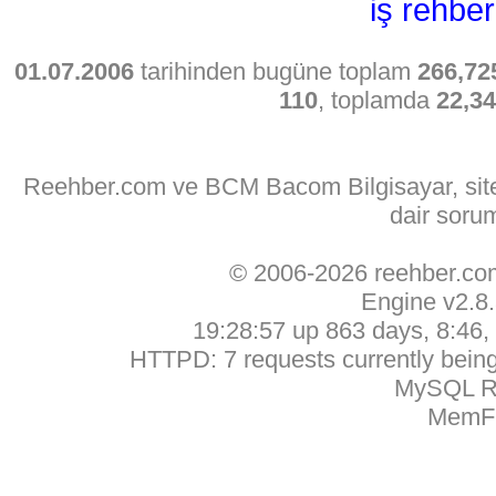
iş rehber
01.07.2006
tarihinden bugüne toplam
266,72
110
, toplamda
22,3
Reehber.com ve BCM Bacom Bilgisayar, sitede
dair soru
© 2006-2026 reehber.c
Engine v2.8
19:28:57 up 863 days, 8:46, 
HTTPD: 7 requests currently being 
MySQL Ru
MemFr