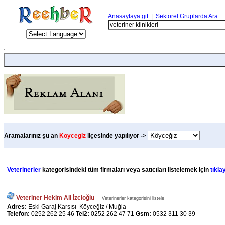
Anasayfaya git
|
Sektörel Gruplarda Ara
Aramalarınız şu an
Koycegiz
ilçesinde yapılıyor ->
Veterinerler
kategorisindeki tüm firmaları veya satıcıları listelemek için
tıklay
Veteriner Hekim Ali İzcioğlu
Veterinerler kategorisini listele
Adres:
Eski Garaj Karşısı Köyceğiz / Muğla
Telefon:
0252 262 25 46
Tel2:
0252 262 47 71
Gsm:
0532 311 30 39