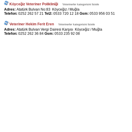
Köyceğiz Veteriner Polikliniği
Veterinerler kategorisini listele
Adres:
Atatürk Bulvarı No:83 Köyceğiz / Muğla
Telefon:
0252 262 57 21
Tel2:
0533 720 12 18
Gsm:
0533 956 03 51
Veteriner Hekim Ferit Eren
Veterinerler kategorisini listele
Adres:
Atatürk Bulvarı Vergi Dairesi Karşısı Köyceğiz / Muğla
Telefon:
0252 262 36 84
Gsm:
0533 235 92 08