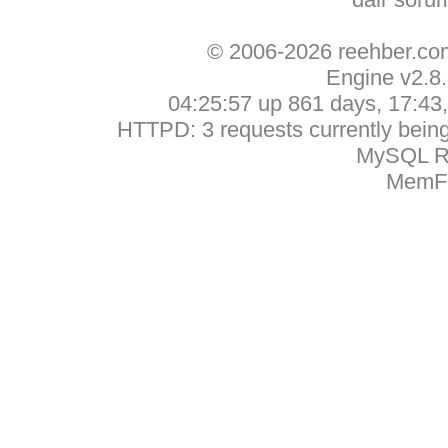
© 2006-2026 reehber.c
Engine v2.8
04:25:57 up 861 days, 17:43, 
HTTPD: 3 requests currently being 
MySQL Ru
MemFr