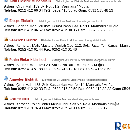
Aktif Elektrik Mühendislik
Elektrikçiler ve Elektrik Malzemeleri kategorisini listele
Adres:
Çıldır Mah.159 Sk. No: 31/2 Marmaris / Muğla
Telefon:
0252 412 60 04
Tel2:
0252 413 38 76
Gsm:
0532 515 48 13
Eltapa Elektrik
Elektrikçiler ve Elektrik Malzemeleri kategorisini listele
Adres:
Sarıana Mah. Mustafa Kemal Paşa Cad. No:11 Marmaris / Muğla
Telefon:
0252 412 36 57
Fax:
0252 412 90 36
Gsm:
0532 397 79 25
Senkron Elektrik
Elektrikçiler ve Elektrik Malzemeleri kategorisini listele
Adres:
Kemeraltı Mah. Mustafa Muğlalı Cad. 112. Sok. Pazar Yeri Karşısı Marma
Telefon:
0252 413 01 44
Fax:
0252 413 01 46
Petim Elektrik Limited
Elektrikçiler ve Elektrik Malzemeleri kategorisini listele
Adres:
Sarıana Mahallesi 20. Sokak No:30/1 Marmaris / Muğla
Telefon:
0252 413 57 88
Tel2:
0252 413 12 18
Fax:
0252 413 98 63
Anneden Elektrik
Elektrikçiler ve Elektrik Malzemeleri kategorisini listele
Adres:
Çıldır Mah. 128. Sok. Karaarslan Apt. No:14 Marmaris / Muğla
Telefon:
0252 412 32 33
Tel2:
0538 215 29 59
Fax:
0252 412 32 33
Gsm:
0506
Asil Elektrik
Elektrikçiler ve Elektrik Malzemeleri kategorisini listele
Adres:
Karacan Point Center Mevkii 199. Sok No:1/c-d Marmaris / Muğla
Telefon:
0252 413 76 90
Fax:
0252 412 54 83
Gsm:
0533 637 17 33