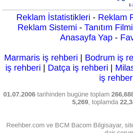
1
-
Reklam İstatistikleri
-
Reklam R
Reklam Sistemi
-
Tanıtım Filmi
Anasayfa Yap
-
Fav
Marmaris iş rehberi
|
Bodrum iş re
iş rehberi
|
Datça iş rehberi
|
Mila
iş rehber
01.07.2006
tarihinden bugüne toplam
266,68
5,269
, toplamda
22,3
Reehber.com ve BCM Bacom Bilgisayar, sitede
dair soru