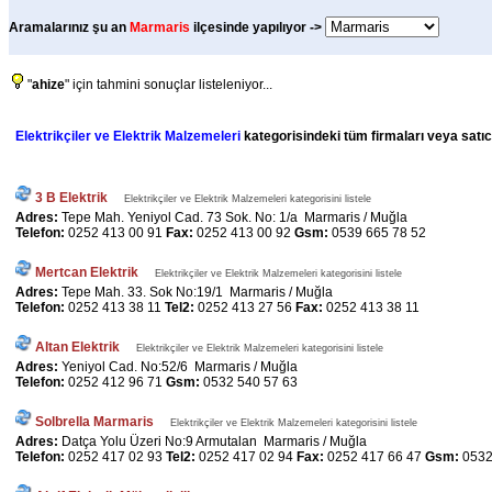
Aramalarınız şu an
Marmaris
ilçesinde yapılıyor ->
"
ahize
" için tahmini sonuçlar listeleniyor...
Elektrikçiler ve Elektrik Malzemeleri
kategorisindeki tüm firmaları veya satıcı
3 B Elektrik
Elektrikçiler ve Elektrik Malzemeleri kategorisini listele
Adres:
Tepe Mah. Yeniyol Cad. 73 Sok. No: 1/a Marmaris / Muğla
Telefon:
0252 413 00 91
Fax:
0252 413 00 92
Gsm:
0539 665 78 52
Mertcan Elektrik
Elektrikçiler ve Elektrik Malzemeleri kategorisini listele
Adres:
Tepe Mah. 33. Sok No:19/1 Marmaris / Muğla
Telefon:
0252 413 38 11
Tel2:
0252 413 27 56
Fax:
0252 413 38 11
Altan Elektrik
Elektrikçiler ve Elektrik Malzemeleri kategorisini listele
Adres:
Yeniyol Cad. No:52/6 Marmaris / Muğla
Telefon:
0252 412 96 71
Gsm:
0532 540 57 63
Solbrella Marmaris
Elektrikçiler ve Elektrik Malzemeleri kategorisini listele
Adres:
Datça Yolu Üzeri No:9 Armutalan Marmaris / Muğla
Telefon:
0252 417 02 93
Tel2:
0252 417 02 94
Fax:
0252 417 66 47
Gsm:
0532