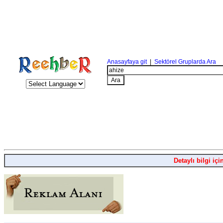
Anasayfaya git
|
Sektörel Gruplarda Ara
Detaylı bilgi içi