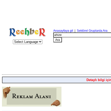
Anasayfaya git
|
Sektörel Gruplarda Ara
Detaylı bilgi içi