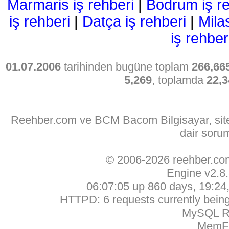
Marmaris iş rehberi
|
Bodrum iş re
iş rehberi
|
Datça iş rehberi
|
Mila
iş rehber
01.07.2006
tarihinden bugüne toplam
266,66
5,269
, toplamda
22,3
Reehber.com ve BCM Bacom Bilgisayar, sitede
dair soru
© 2006-2026 reehber.c
Engine v2.8
06:07:05 up 860 days, 19:24, 
HTTPD: 6 requests currently being 
MySQL Ru
MemFr