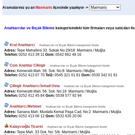
Aramalarınız şu an
Marmaris
ilçesinde yapılıyor ->
Anahtarcılar ve Bıçak Bileme
kategorisindeki tüm firmaları veya satıcıları li
Kral Anahtarcı
Anahtarcılar ve Bıçak Bileme kategorisini listele
Adres:
Tepe Mahallesi 33. Sokak No:29/18 Marmaris / Muğla
Telefon:
0252 413 39 11
Gsm:
0542 662 48 16
Cem Anahtar Cilingir
Anahtarcılar ve Bıçak Bileme kategorisini listele
Adres:
Kemeraltı Mah. 56. Sok. No:8 Marmaris / Muğla
Telefon:
0252 413 07 70
Tel2:
0545 321 01 81
Gsm:
0530 342 01 81
Çilingir Anahtarcı İsmail Usta
Anahtarcılar ve Bıçak Bileme kategorisini listele
Adres:
Kemeraltı Mah. 56. Sok. No:18 Marmaris / Muğla
Telefon:
0252 412 45 84
Gsm:
0538 577 92 94
Anahtarcı Mehmet
Anahtarcılar ve Bıçak Bileme kategorisini listele
Adres:
Sarıana Mah. Mustafa Kemal Paşa Cad. No:2 Marmaris / Muğla
Telefon:
0252 413 06 12
Gsm:
0532 635 20 00
Kalaycıoğlu Ticaret
Anahtarcılar ve Bıçak Bileme kategorisini listele
Adres:
Tepe Mah. 33 Sok. No: 5/b Marmaris / Muğla