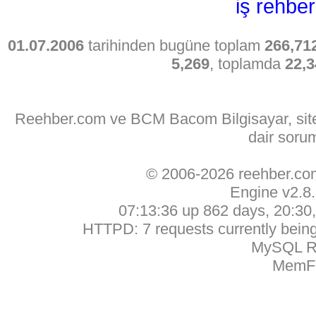
iş rehber
01.07.2006
tarihinden bugüne toplam
266,71
5,269
, toplamda
22,3
Reehber.com ve BCM Bacom Bilgisayar, sitede
dair soru
© 2006-2026 reehber.c
Engine v2.8
07:13:36 up 862 days, 20:30, 
HTTPD: 7 requests currently being 
MySQL Ru
MemFr