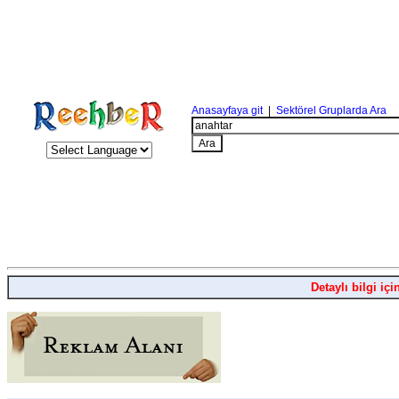
Anasayfaya git
|
Sektörel Gruplarda Ara
Detaylı bilgi içi