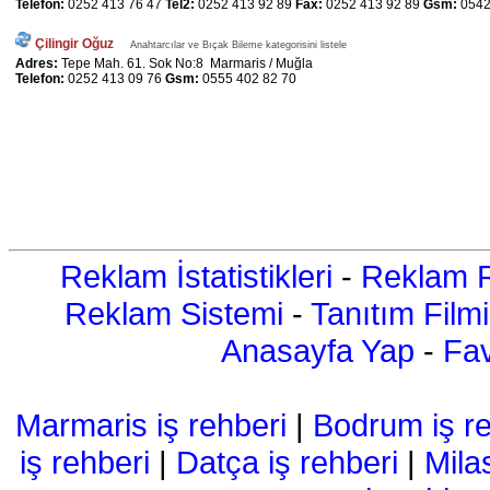
Telefon:
0252 413 76 47
Tel2:
0252 413 92 89
Fax:
0252 413 92 89
Gsm:
0542
Çilingir Oğuz
Anahtarcılar ve Bıçak Bileme kategorisini listele
Adres:
Tepe Mah. 61. Sok No:8 Marmaris / Muğla
Telefon:
0252 413 09 76
Gsm:
0555 402 82 70
Reklam İstatistikleri
-
Reklam R
Reklam Sistemi
-
Tanıtım Filmi
Anasayfa Yap
-
Fav
Marmaris iş rehberi
|
Bodrum iş re
iş rehberi
|
Datça iş rehberi
|
Mila