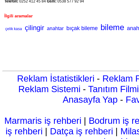
Telefon:
0252 412 45 84
Gsm:
0538 577 92 94
İlgili aramalar
bileme
çilingir
bıçak bileme
anah
anahtar
çelik kasa
Reklam İstatistikleri
-
Reklam R
Reklam Sistemi
-
Tanıtım Filmi
Anasayfa Yap
-
Fav
Marmaris iş rehberi
|
Bodrum iş re
iş rehberi
|
Datça iş rehberi
|
Mila