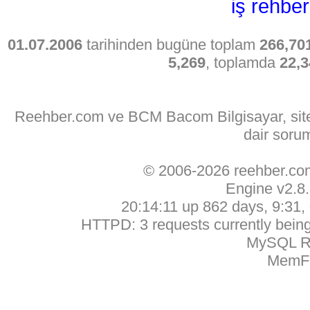
iş rehber
01.07.2006
tarihinden bugüne toplam
266,70
5,269
, toplamda
22,3
Reehber.com ve BCM Bacom Bilgisayar, sitede
dair soru
© 2006-2026 reehber.c
Engine v2.8
20:14:11 up 862 days, 9:31, 
HTTPD: 3 requests currently being 
MySQL Ru
MemFr