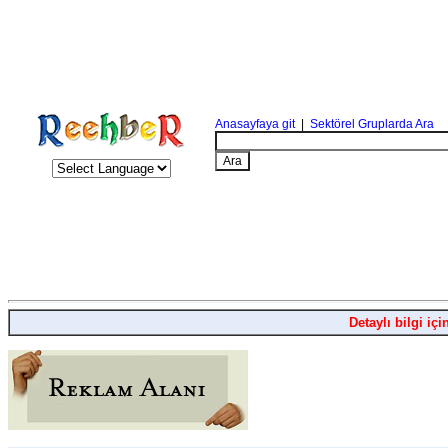
Anasayfaya git
|
Sektörel Gruplarda Ara
Detaylı bilgi içi