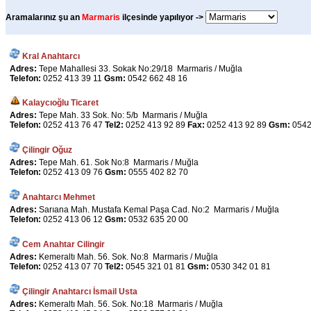
Aramalarınız şu an
Marmaris
ilçesinde yapılıyor ->
Kral Anahtarcı
Adres:
Tepe Mahallesi 33. Sokak No:29/18 Marmaris / Muğla
Telefon:
0252 413 39 11
Gsm:
0542 662 48 16
Kalaycıoğlu Ticaret
Adres:
Tepe Mah. 33 Sok. No: 5/b Marmaris / Muğla
Telefon:
0252 413 76 47
Tel2:
0252 413 92 89
Fax:
0252 413 92 89
Gsm:
0542
Çilingir Oğuz
Adres:
Tepe Mah. 61. Sok No:8 Marmaris / Muğla
Telefon:
0252 413 09 76
Gsm:
0555 402 82 70
Anahtarcı Mehmet
Adres:
Sarıana Mah. Mustafa Kemal Paşa Cad. No:2 Marmaris / Muğla
Telefon:
0252 413 06 12
Gsm:
0532 635 20 00
Cem Anahtar Cilingir
Adres:
Kemeraltı Mah. 56. Sok. No:8 Marmaris / Muğla
Telefon:
0252 413 07 70
Tel2:
0545 321 01 81
Gsm:
0530 342 01 81
Çilingir Anahtarcı İsmail Usta
Adres:
Kemeraltı Mah. 56. Sok. No:18 Marmaris / Muğla