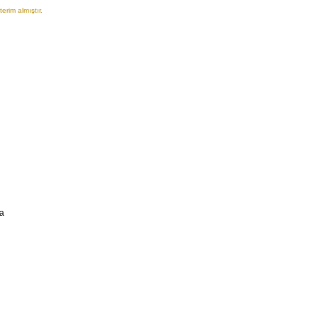
erim almıştır.
la