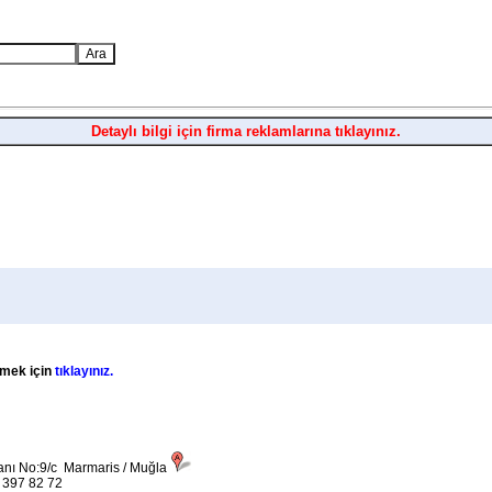
Detaylı bilgi için firma reklamlarına tıklayınız.
lemek için
tıklayınız.
nı No:9/c Marmaris / Muğla
 397 82 72