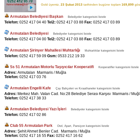
Gold üyemiz,
23 Şubat 2013
tarihinden bugüne toplam
169,899
göst
Armutalan Belediyesi Başkan
Belediyeler kategorisini listele
Telefon:
0252 417 04 40
Tel2:
0252 417 03 88
Fax:
0252 417 03 89
Armutalan Belediyesi
Belediyeler kategorisini listele
Telefon:
0252 417 04 00
Tel2:
0252 417 03 88
Fax:
0252 417 03 89
Armutalan Şirinyer Mahallesi Muhtarlığı
Muhtarlıklar kategorisini listele
Telefon:
0252 417 59 09
Gsm:
0533 212 19 33
Ss 51 Armutalan Motorlu Taşıyıcılar Kooperatifi
Kooperatifler kategorisini listele
Adres:
Armutalan Marmaris / Muğla
Telefon:
0252 417 03 76
Armutalan Engelli Kafe
Çay Bahçeleri ve Kıraathaneler kategorisini listele
Adres:
Merkez Mah. Vatan Cad. No:28 Belediye Serası Karşısı Marmaris / Muğ
Telefon:
0252 417 38 33
Armutalan Belediyesi Yazı İşleri
Belediyeler kategorisini listele
Telefon:
0252 417 02 86
Club 55 Armutalan Park
Otel, Apart, Pansiyon kategorisini listele
Adres:
Şehit Ahmet Benler Cad. Marmaris / Muğla
Telefon:
0252 417 16 55
Fax:
0252 417 16 62