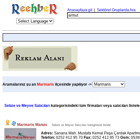
Anasayfaya git
|
Sektörel Gruplarda Ara
Aramalarınız şu an
Marmaris
ilçesinde yapılıyor ->
Sebze ve Meyve Satıcıları
kategorisindeki tüm firmaları veya satıcıları liste
Marmaris Manav
Sebze ve Meyve Satıcıları kategorisini listele
Adres:
Sarıana Mah. Mustafa Kemal Paşa Çardak Apartma
Telefon:
0252 412 95 70
Fax:
0252 412 95 73
Gsm:
0538