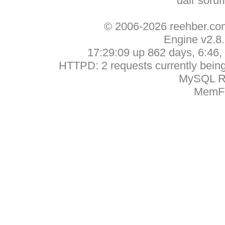
dair soru
© 2006-2026 reehber.c
Engine v2.8
17:29:09 up 862 days, 6:46, 
HTTPD: 2 requests currently being 
MySQL Ru
MemFr