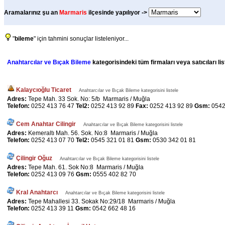
Aramalarınız şu an
Marmaris
ilçesinde yapılıyor ->
"
bileme
" için tahmini sonuçlar listeleniyor...
Anahtarcılar ve Bıçak Bileme
kategorisindeki tüm firmaları veya satıcıları li
Kalaycıoğlu Ticaret
Anahtarcılar ve Bıçak Bileme kategorisini listele
Adres:
Tepe Mah. 33 Sok. No: 5/b Marmaris / Muğla
Telefon:
0252 413 76 47
Tel2:
0252 413 92 89
Fax:
0252 413 92 89
Gsm:
0542
Cem Anahtar Cilingir
Anahtarcılar ve Bıçak Bileme kategorisini listele
Adres:
Kemeraltı Mah. 56. Sok. No:8 Marmaris / Muğla
Telefon:
0252 413 07 70
Tel2:
0545 321 01 81
Gsm:
0530 342 01 81
Çilingir Oğuz
Anahtarcılar ve Bıçak Bileme kategorisini listele
Adres:
Tepe Mah. 61. Sok No:8 Marmaris / Muğla
Telefon:
0252 413 09 76
Gsm:
0555 402 82 70
Kral Anahtarcı
Anahtarcılar ve Bıçak Bileme kategorisini listele
Adres:
Tepe Mahallesi 33. Sokak No:29/18 Marmaris / Muğla
Telefon:
0252 413 39 11
Gsm:
0542 662 48 16