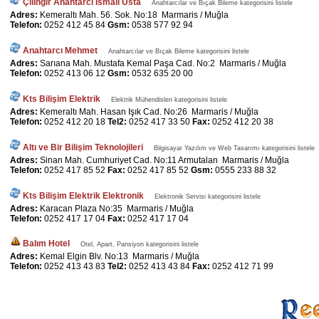
Çilingir Anahtarcı İsmail Usta
Anahtarcılar ve Bıçak Bileme kategorisini listele
Adres:
Kemeraltı Mah. 56. Sok. No:18 Marmaris / Muğla
Telefon:
0252 412 45 84
Gsm:
0538 577 92 94
Anahtarcı Mehmet
Anahtarcılar ve Bıçak Bileme kategorisini listele
Adres:
Sarıana Mah. Mustafa Kemal Paşa Cad. No:2 Marmaris / Muğla
Telefon:
0252 413 06 12
Gsm:
0532 635 20 00
Kts Bilişim Elektrik
Elektrik Mühendisleri kategorisini listele
Adres:
Kemeraltı Mah. Hasan Işık Cad. No:26 Marmaris / Muğla
Telefon:
0252 412 20 18
Tel2:
0252 417 33 50
Fax:
0252 412 20 38
Altı ve Bir Bilişim Teknolojileri
Bilgisayar Yazılım ve Web Tasarımı kategorisini listele
Adres:
Sinan Mah. Cumhuriyet Cad. No:11 Armutalan Marmaris / Muğla
Telefon:
0252 417 85 52
Fax:
0252 417 85 52
Gsm:
0555 233 88 32
Kts Bilişim Elektrik Elektronik
Elektronik Servisi kategorisini listele
Adres:
Karacan Plaza No:35 Marmaris / Muğla
Telefon:
0252 417 17 04
Fax:
0252 417 17 04
Balım Hotel
Otel, Apart, Pansiyon kategorisini listele
Adres:
Kemal Elgin Blv. No:13 Marmaris / Muğla
Telefon:
0252 413 43 83
Tel2:
0252 413 43 84
Fax:
0252 412 71 99