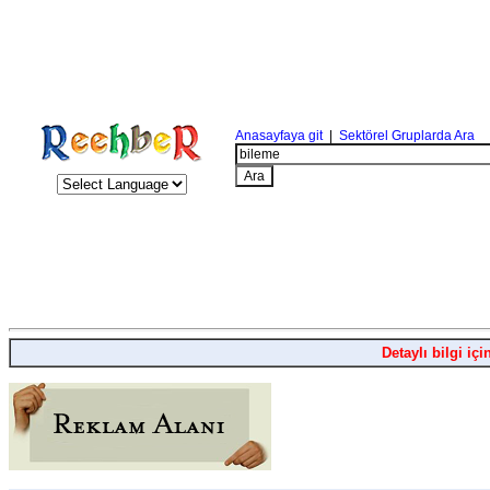
Anasayfaya git
|
Sektörel Gruplarda Ara
Detaylı bilgi içi