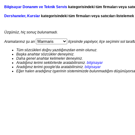
Bilgisayar Donanım ve Teknik Servis
kategorisindeki tüm firmaları veya satıc
Dershaneler, Kurslar
kategorisindeki tüm firmaları veya satıcıları listelemek
Üzgünüz, hiç sonuç bulunamadı.
Aramalarınız şu an
ilçesinde yapılıyor, ilçe seçimini sol taraft
Tüm sözcükleri doğru yazdığınızdan emin olunuz.
Başka anahtar sözcükler deneyiniz.
Daha genel anahtar kelimeler deneyiniz.
Aradığınız terimi sektörlerde aratabilirsiniz.
bilgisayar
Aradığınız terimi google'da aratabilirsiniz.
bilgisayar
Eğer halen aradığınız işyerinin sistemimizde bulunmadığını düşünüyorsanız