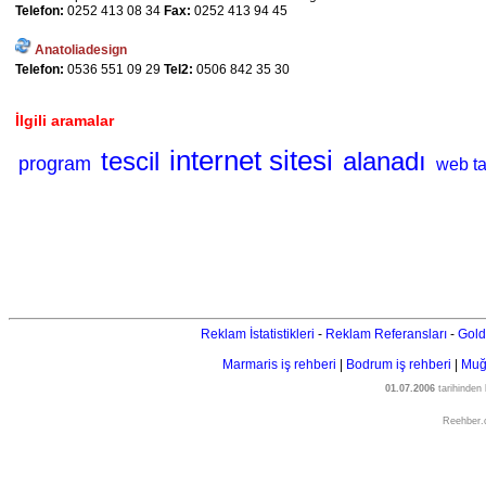
Telefon:
0252 413 08 34
Fax:
0252 413 94 45
Anatoliadesign
Telefon:
0536 551 09 29
Tel2:
0506 842 35 30
İlgili aramalar
internet sitesi
tescil
alanadı
program
web ta
Reklam İstatistikleri
-
Reklam Referansları
-
Gold
Marmaris iş rehberi
|
Bodrum iş rehberi
|
Muğl
01.07.2006
tarihinden
Reehber.c