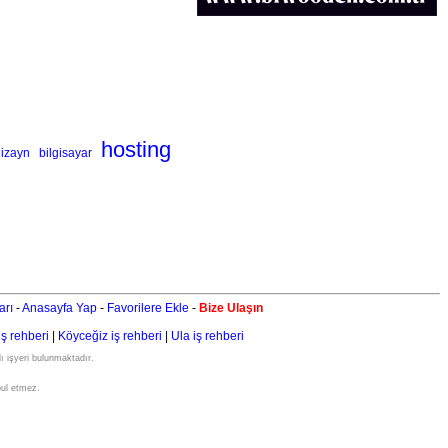
hosting
izayn
bilgisayar
arı
-
Anasayfa Yap
-
Favorilere Ekle
-
Bize Ulaşın
iş rehberi
|
Köyceğiz iş rehberi
|
Ula iş rehberi
ı işyeri bulunmaktadır.
bul etmez.