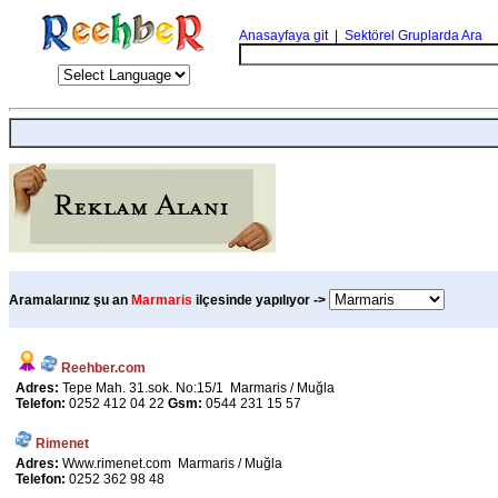
Anasayfaya git
|
Sektörel Gruplarda Ara
Aramalarınız şu an
Marmaris
ilçesinde yapılıyor ->
Reehber.com
Adres:
Tepe Mah. 31.sok. No:15/1 Marmaris / Muğla
Telefon:
0252 412 04 22
Gsm:
0544 231 15 57
Rimenet
Adres:
Www.rimenet.com Marmaris / Muğla
Telefon:
0252 362 98 48