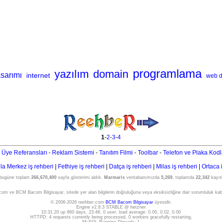
programlama
yazılım
domain
sarımı
internet
web d
1
-
2
-
3
-
4
 Üye Referansları
-
Reklam Sistemi
-
Tanıtım Filmi
-
Toolbar
-
Telefon ve Plaka Kodl
a Merkez iş rehberi
|
Fethiye iş rehberi
|
Datça iş rehberi
|
Milas iş rehberi
|
Ortaca 
 bugüne toplam
266,670,400
sayfa gösterimi aldık.
Marmaris
veritabanımızda
5,269
, toplamda
22,342
kayıtl
om ve BCM Bacom Bilgisayar, sitede yer alan bilgilerin doğruluğuna veya eksiksizliğine dair sorumluluk ka
© 2006-2026 reehber.com
BCM Bacom Bilgisayar
üyesidir.
Engine v2.8.3 STABLE @ hetzner
10:31:20 up 860 days, 23:48, 0 user, load average: 0.00, 0.02, 0.00
HTTPD: 4 requests currently being processed, 0 workers gracefully restarting,