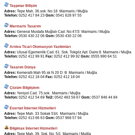
Taşpınar Bilişim
Adres:
Tepe Mah. 36.sok. No:18 Marmaris / Muğla
Telefon:
0252 417 84 23
Gsm:
0541 628 97 55
Marmaris Tasarım
Adres:
General Mustafa Muğlalı Cad. No:47/3 Marmaris / Muğla
Telefon:
0530 430 22 06
Gsm:
0530 430 22 06
Arniva Ticari Otomasyon Yazılımları
Adres:
Ulusal Egemenlik Cad. 61. Sok. Tokgöz Apt. Daire:8 Marmaris / Muğla
Telefon:
0252 412 99 91
Fax:
0252 412 99 92
Gsm:
0555 990 64 51
Tasarım Dünya
Adres:
Kemeraltı Mah 95.sk N 20 D: B Marmaris / Muğla
Telefon:
0252 412 18 04
Fax:
0252 412 18 04
Çözüm Bilgiişlem
Adres:
Yeniyol Cad. 75.sok. Marmaris / Muğla
Telefon:
0252 412 54 69
Tel2:
0542 483 59 67
Gsm:
0537 846 44 84
Esernet İnternet Hizmetleri
Adres:
Tepe Mah. 33 Sokak 53/c Marmaris / Muğla
Telefon:
0252 413 66 63
Gsm:
0537 968 57 94
Bilgimax İnternet Hizmetleri
Adres:
Tepe Mah. 39. Sok. No: 5/1 Marmaris / Muğla