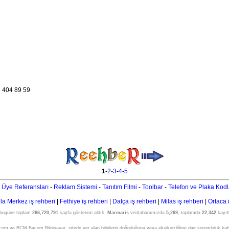
 404 89 59
1
-
2
-
3
-
4
-
5
 Üye Referansları
-
Reklam Sistemi
-
Tanıtım Filmi
-
Toolbar
-
Telefon ve Plaka Kodl
a Merkez iş rehberi
|
Fethiye iş rehberi
|
Datça iş rehberi
|
Milas iş rehberi
|
Ortaca 
 bugüne toplam
266,720,791
sayfa gösterimi aldık.
Marmaris
veritabanımızda
5,269
, toplamda
22,342
kayıtl
om ve BCM Bacom Bilgisayar, sitede yer alan bilgilerin doğruluğuna veya eksiksizliğine dair sorumluluk ka