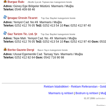
Burgaz Rakı
Alkollü İçecek Toptancıları kategorisini listele
Adres:
Güney Ege Bölgeler Müdürü Marmaris / Muğla
Telefon:
0546 409 68 46
İpragaz Üresin Ticaret
Tüp Gaz Bayileri kategorisini listele
Adres:
Yeniyol Cad. No:49 Marmaris / Muğla
Telefon:
0252 412 76 05
Tel2:
0252 413 54 10
Fax:
0252 412 97 40
Gaz Turizm Tic. Ltd. Şt
Tüp Gaz Bayileri kategorisini listele
Adres:
Tepe Mah. Yeniyol Cad. No. 49 Marmaris / Muğla
Telefon:
0252 412 76 05
Tel2:
0252 413 54 10
Fax:
0252 412 97 40
Gsm:
0532
Berke Gazete Dergi
Basın Yayın kategorisini listele
Adres:
Ulusal Egemenlik Cad. Tansaş Yanı Marmaris / Muğla
Telefon:
0252 412 82 64
Gsm:
0542 716 90 98
Reklam İstatistikleri
-
Reklam Referansları
-
Gold
Marmaris iş rehberi
|
Bodrum iş rehberi
|
Muğl
01.07.2006
tarihinden
Reehber.c