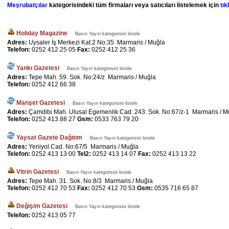
Meşrubatçılar
kategorisindeki tüm firmaları veya satıcıları listelemek için
tık
Holiday Magazine
Basın Yayın kategorisini listele
Adres:
Uysaler İş Merkezi Kat:2 No:35 Marmaris / Muğla
Telefon:
0252 412 25 05
Fax:
0252 412 25 36
Yankı Gazetesi
Basın Yayın kategorisini listele
Adres:
Tepe Mah. 59. Sok. No:24/z Marmaris / Muğla
Telefon:
0252 412 66 38
Manşet Gazetesi
Basın Yayın kategorisini listele
Adres:
Çamdibi Mah. Ulusal Egemenlik Cad. 243. Sok. No:67/z-1 Marmaris / M
Telefon:
0252 413 88 27
Gsm:
0533 763 79 20
Yaysat Gazete Dağıtım
Basın Yayın kategorisini listele
Adres:
Yeniyol Cad. No:67/5 Marmaris / Muğla
Telefon:
0252 413 13 00
Tel2:
0252 413 14 07
Fax:
0252 413 13 22
Vitrin Gazetesi
Basın Yayın kategorisini listele
Adres:
Tepe Mah. 31. Sok. No:8/3 Marmaris / Muğla
Telefon:
0252 412 70 53
Fax:
0252 412 70 53
Gsm:
0535 716 65 87
Değişim Gazetesi
Basın Yayın kategorisini listele
Telefon:
0252 413 05 77