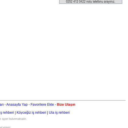
arı
-
Anasayfa Yap
-
Favorilere Ekle
-
Bize Ulaşın
iş rehberi
|
Köyceğiz iş rehberi
|
Ula iş rehberi
ı işyeri bulunmaktadır.
bul etmez.