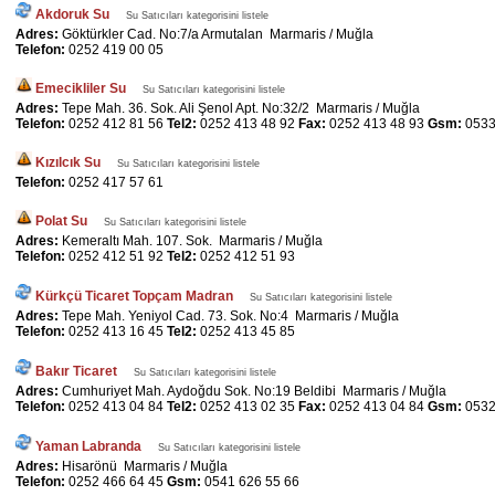
Akdoruk Su
Su Satıcıları kategorisini listele
Adres:
Göktürkler Cad. No:7/a Armutalan Marmaris / Muğla
Telefon:
0252 419 00 05
Emecikliler Su
Su Satıcıları kategorisini listele
Adres:
Tepe Mah. 36. Sok. Ali Şenol Apt. No:32/2 Marmaris / Muğla
Telefon:
0252 412 81 56
Tel2:
0252 413 48 92
Fax:
0252 413 48 93
Gsm:
0533
Kızılcık Su
Su Satıcıları kategorisini listele
Telefon:
0252 417 57 61
Polat Su
Su Satıcıları kategorisini listele
Adres:
Kemeraltı Mah. 107. Sok. Marmaris / Muğla
Telefon:
0252 412 51 92
Tel2:
0252 412 51 93
Kürkçü Ticaret Topçam Madran
Su Satıcıları kategorisini listele
Adres:
Tepe Mah. Yeniyol Cad. 73. Sok. No:4 Marmaris / Muğla
Telefon:
0252 413 16 45
Tel2:
0252 413 45 85
Bakır Ticaret
Su Satıcıları kategorisini listele
Adres:
Cumhuriyet Mah. Aydoğdu Sok. No:19 Beldibi Marmaris / Muğla
Telefon:
0252 413 04 84
Tel2:
0252 413 02 35
Fax:
0252 413 04 84
Gsm:
0532
Yaman Labranda
Su Satıcıları kategorisini listele
Adres:
Hisarönü Marmaris / Muğla
Telefon:
0252 466 64 45
Gsm:
0541 626 55 66