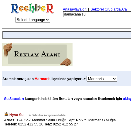
Anasayfaya git
|
Sektörel Gruplarda Ara
Aramalarınız şu an
Marmaris
ilçesinde yapılıyor ->
Su Satıcıları
kategorisindeki tüm firmaları veya satıcıları listelemek için
tıkla
Nysa Su
Su Satıcıları kategorisini listele
Adres:
124. Sok. Mehmet Selim Ertuğrul Apt: No:7/b Marmaris / Muğla
Telefon:
0252 412 55 26
Tel2:
0252 412 55 27