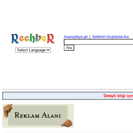
Anasayfaya git
|
Sektörel Gruplarda Ara
Detaylı bilgi içi