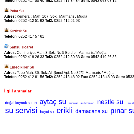
Telefon:
0252 417 55 40
Tel2:
0252 417 84 84
Gsm:
0542 648 68 12
Polat Su
Adres:
Kemeraltı Mah. 107. Sok. Marmaris / Muğla
Telefon:
0252 412 51 92
Tel2:
0252 412 51 93
Kızılcık Su
Telefon:
0252 417 57 61
Sansu Ticaret
Adres:
Cumhuriyet Mah. 3 Sok. No:5 Beldibi Marmaris / Muğla
Telefon:
0252 419 26 33
Tel2:
0252 412 30 33
Gsm:
0542 419 26 33
Emecikliler Su
Adres:
Tepe Mah. 36. Sok. Ali Şenol Apt. No:32/2 Marmaris / Muğla
Telefon:
0252 412 81 56
Tel2:
0252 413 48 92
Fax:
0252 413 48 93
Gsm:
0533
İlgili aramalar
aytaç su
nestle su
doğal kaynak suları
sucular
su firmaları
su al
su servisi
erikli
pınar s
damacana su
hayat su