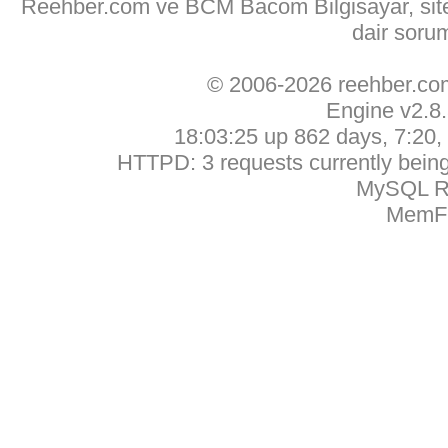
Reehber.com ve BCM Bacom Bilgisayar, sitede
dair soru
© 2006-2026 reehber.c
Engine v2.8
18:03:25 up 862 days, 7:20, 
HTTPD: 3 requests currently being 
MySQL Ru
MemFr