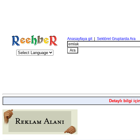
Anasayfaya git
|
Sektörel Gruplarda Ara
Detaylı bilgi içi