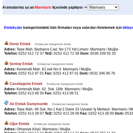
Aramalarınız şu an
Marmaris
ilçesinde yapılıyor ->
Emlakçılar
kategorisindeki tüm firmaları veya satıcıları listelemek için
tıklayı
Deniz Emlak
Emlakçılar kategorisini listele
Adres:
Tepe Mah. Barbaros Cad. No:173 Yat Limanı Marmaris / Muğla
Telefon:
0252 412 72 37
Tel2:
0252 412 72 38
Gsm:
0538 339 55 20
Şentop Emlak
Emlakçılar kategorisini listele
Adres:
Kemeraltı Mah. 62.sok No:4 Marmaris / Muğla
Telefon:
0252 412 97 01
Fax:
0252 412 97 01
Gsm:
0532 346 90 76
Casabaguna Emlak
Emlakçılar kategorisini listele
Adres:
Kemeraltı Mah. 62. Sok. 18/b Marmaris / Muğla
Telefon:
0252 413 06 50
Fax:
0252 413 06 51
Ak Emlak Danışmanlık
Emlakçılar kategorisini listele
Adres:
Tepe Mah. 48 Sok. No:1 Kat 2 Daire 33 Uysaler İş Merkezi Marmaris / M
Telefon:
0252 413 28 07
Tel2:
0252 413 28 08
Fax:
0252 413 28 00
Gsm:
0532
Uğur Emlak
Emlakçılar kategorisini listele
Adres:
Orhaniye Köyü Marmaris / Muğla