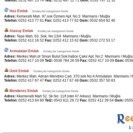
Telefon:
0252 487 13 74
Tel2:
0252 487 12 71
Gsm:
0532 787 11 32
Has Emlak
Emlakçılar kategorisini listele
Adres:
Kemeraltı Mah. 97.sok Özmen Apt. No:3 Marmaris / Muğla
Telefon:
0252 413 77 61
Fax:
0252 413 77 62
Gsm:
0532 654 92 46
Atasoy Emlak
Emlakçılar kategorisini listele
Adres:
Tepe Mah. 63. Sok. No:13/4 Marmaris / Muğla
Telefon:
0252 412 16 52
Fax:
0252 412 15 62
Gsm:
0532 272 53 17
Armutalan Emlak
Emlakçılar kategorisini listele
Adres:
Merkez Mah.dr Sinan Bulut Sok.hatice Çakır Apt. No:2 Marmaris / Muğla
Telefon:
0252 417 10 09
Tel2:
0536 784 26 59
Fax:
0252 417 10 09
Gsm:
0536
Ümit Emlak
Emlakçılar kategorisini listele
Adres:
Merkez Mah. Adnan Mendres Cad. 370.sok No:4 Armutalan Marmaris / 
Telefon:
0252 417 67 47
Fax:
0252 417 67 48
Gsm:
0532 357 50 83
Menderes Emlak
Emlakçılar kategorisini listele
Adres:
Kkemeraltı Mah 52. Sk No: 11/f (otel 47 Arkası) Marmaris / Muğla
Telefon:
0252 413 64 80
Tel2:
0543 611 29 72
Fax:
0252 412 39 54
Gsm:
0555
1
-