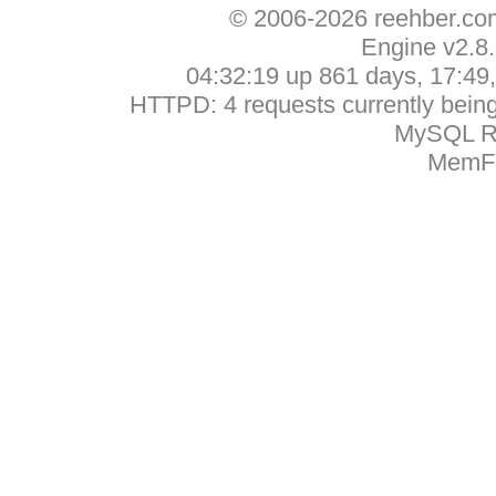
© 2006-2026 reehber.c
Engine v2.8
04:32:19 up 861 days, 17:49, 
HTTPD: 4 requests currently being 
MySQL Ru
MemFr