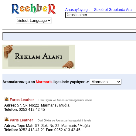
Anasayfaya git
|
Sektörel Gruplarda Ara
Aramalarınız şu an
Marmaris
ilçesinde yapılıyor ->
Faros Leather
Deri Giyim ve Aksesuar kategorisini listele
Adres:
57. Sk. No:22 Marmaris / Muğla
Telefon:
0252 412 42 45
Paris Leather
Deri Giyim ve Aksesuar kategorisini listele
Adres:
Tepe Mah. 57. Sok. No:22 Marmaris / Muğla
Telefon:
0252 413 41 21
Fax:
0252 413 42 45