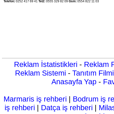
Telefon:
0252 417 69 41
Tel2:
0555 329 82 09
Gsm:
0554 822 11 03
Reklam İstatistikleri
-
Reklam R
Reklam Sistemi
-
Tanıtım Filmi
Anasayfa Yap
-
Fav
Marmaris iş rehberi
|
Bodrum iş re
iş rehberi
|
Datça iş rehberi
|
Mila