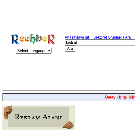
Anasayfaya git
|
Sektörel Gruplarda Ara
Detaylı bilgi içi