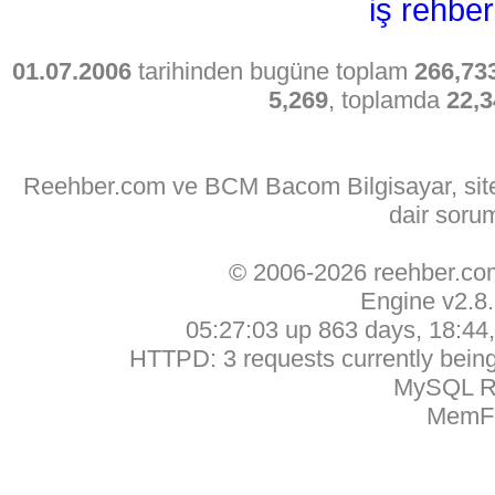
iş rehber
01.07.2006
tarihinden bugüne toplam
266,73
5,269
, toplamda
22,3
Reehber.com ve BCM Bacom Bilgisayar, sitede
dair soru
© 2006-2026 reehber.c
Engine v2.8
05:27:03 up 863 days, 18:44, 
HTTPD: 3 requests currently being 
MySQL Ru
MemFr