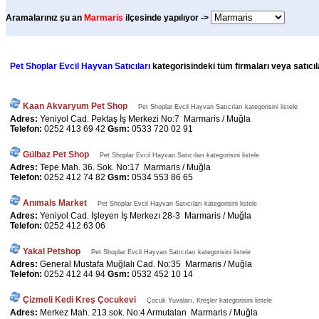
Aramalarınız şu an
Marmaris
ilçesinde yapılıyor ->
Pet Shoplar Evcil Hayvan Satıcıları
kategorisindeki tüm firmaları veya satıcıl
Kaan Akvaryum Pet Shop
Pet Shoplar Evcil Hayvan Satıcıları kategorisini listele
Adres:
Yeniyol Cad. Pektaş İş Merkezi No:7 Marmaris / Muğla
Telefon:
0252 413 69 42
Gsm:
0533 720 02 91
Gülbaz Pet Shop
Pet Shoplar Evcil Hayvan Satıcıları kategorisini listele
Adres:
Tepe Mah. 36. Sok. No:17 Marmaris / Muğla
Telefon:
0252 412 74 82
Gsm:
0534 553 86 65
Anımals Market
Pet Shoplar Evcil Hayvan Satıcıları kategorisini listele
Adres:
Yeniyol Cad. İşleyen İş Merkezı 28-3 Marmaris / Muğla
Telefon:
0252 412 63 06
Yakal Petshop
Pet Shoplar Evcil Hayvan Satıcıları kategorisini listele
Adres:
General Mustafa Muğlalı Cad. No:35 Marmaris / Muğla
Telefon:
0252 412 44 94
Gsm:
0532 452 10 14
Çizmeli Kedi Kreş Çocukevi
Çocuk Yuvaları, Kreşler kategorisini listele
Adres:
Merkez Mah. 213.sok. No:4 Armutalan Marmaris / Muğla