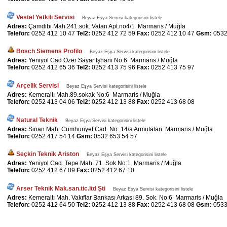
Vestel Yetkili Servisi
Beyaz Eşya Servisi kategorisini listele
Adres:
Çamdibi Mah.241.sok. Vatan Apt.no4/1 Marmaris / Muğla
Telefon:
0252 412 10 47
Tel2:
0252 412 72 59
Fax:
0252 412 10 47
Gsm:
0532
Bosch Siemens Profilo
Beyaz Eşya Servisi kategorisini listele
Adres:
Yeniyol Cad Özer Sayar İşhanı No:6 Marmaris / Muğla
Telefon:
0252 412 65 36
Tel2:
0252 413 75 96
Fax:
0252 413 75 97
Arçelik Servisi
Beyaz Eşya Servisi kategorisini listele
Adres:
Kemeraltı Mah.89.sokak No:6 Marmaris / Muğla
Telefon:
0252 413 04 06
Tel2:
0252 412 13 88
Fax:
0252 413 68 08
Natural Teknik
Beyaz Eşya Servisi kategorisini listele
Adres:
Sinan Mah. Cumhuriyet Cad. No. 14/a Armutalan Marmaris / Muğla
Telefon:
0252 417 54 14
Gsm:
0532 653 54 57
Seçkin Teknik Ariston
Beyaz Eşya Servisi kategorisini listele
Adres:
Yeniyol Cad. Tepe Mah. 71. Sok No:1 Marmaris / Muğla
Telefon:
0252 412 67 09
Fax:
0252 412 67 10
Arser Teknik Mak.san.tic.ltd Şti
Beyaz Eşya Servisi kategorisini listele
Adres:
Kemeraltı Mah. Vakıflar Bankası Arkası 89. Sok. No:6 Marmaris / Muğla
Telefon:
0252 412 64 50
Tel2:
0252 412 13 88
Fax:
0252 413 68 08
Gsm:
0533