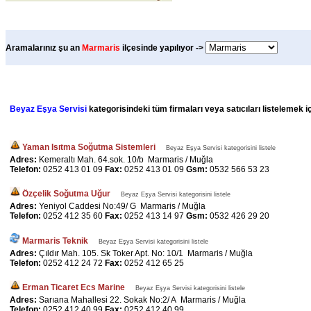
Aramalarınız şu an
Marmaris
ilçesinde yapılıyor ->
Beyaz Eşya Servisi
kategorisindeki tüm firmaları veya satıcıları listelemek i
Yaman Isıtma Soğutma Sistemleri
Beyaz Eşya Servisi kategorisini listele
Adres:
Kemeraltı Mah. 64.sok. 10/b Marmaris / Muğla
Telefon:
0252 413 01 09
Fax:
0252 413 01 09
Gsm:
0532 566 53 23
Özçelik Soğutma Uğur
Beyaz Eşya Servisi kategorisini listele
Adres:
Yeniyol Caddesi No:49/ G Marmaris / Muğla
Telefon:
0252 412 35 60
Fax:
0252 413 14 97
Gsm:
0532 426 29 20
Marmaris Teknik
Beyaz Eşya Servisi kategorisini listele
Adres:
Çıldır Mah. 105. Sk Toker Apt. No: 10/1 Marmaris / Muğla
Telefon:
0252 412 24 72
Fax:
0252 412 65 25
Erman Ticaret Ecs Marine
Beyaz Eşya Servisi kategorisini listele
Adres:
Sarıana Mahallesi 22. Sokak No:2/ A Marmaris / Muğla
Telefon:
0252 412 40 99
Fax:
0252 412 40 99