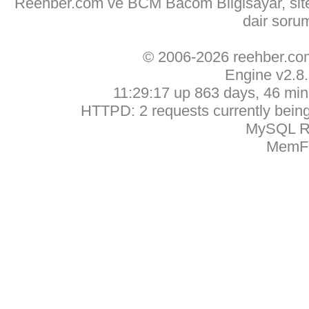
Reehber.com ve BCM Bacom Bilgisayar, sitede
dair soru
© 2006-2026 reehber.c
Engine v2.8
11:29:17 up 863 days, 46 min,
HTTPD: 2 requests currently being 
MySQL Ru
MemFr