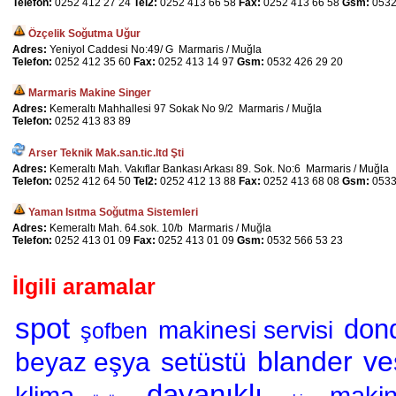
Telefon:
0252 412 27 24
Tel2:
0252 413 66 58
Fax:
0252 413 66 58
Gsm:
0532
Özçelik Soğutma Uğur
Adres:
Yeniyol Caddesi No:49/ G Marmaris / Muğla
Telefon:
0252 412 35 60
Fax:
0252 413 14 97
Gsm:
0532 426 29 20
Marmaris Makine Singer
Adres:
Kemeraltı Mahhallesi 97 Sokak No 9/2 Marmaris / Muğla
Telefon:
0252 413 83 89
Arser Teknik Mak.san.tic.ltd Şti
Adres:
Kemeraltı Mah. Vakıflar Bankası Arkası 89. Sok. No:6 Marmaris / Muğla
Telefon:
0252 412 64 50
Tel2:
0252 412 13 88
Fax:
0252 413 68 08
Gsm:
0533
Yaman Isıtma Soğutma Sistemleri
Adres:
Kemeraltı Mah. 64.sok. 10/b Marmaris / Muğla
Telefon:
0252 413 01 09
Fax:
0252 413 01 09
Gsm:
0532 566 53 23
İlgili aramalar
spot
don
makinesi servisi
şofben
blander
ve
beyaz eşya
setüstü
dayanıklı