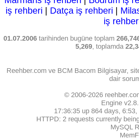
iş rehberi
|
Datça iş rehberi
|
Mila
iş rehber
01.07.2006
tarihinden bugüne toplam
266,74
5,269
, toplamda
22,3
Reehber.com ve BCM Bacom Bilgisayar, sitede
dair soru
© 2006-2026 reehber.c
Engine v2.8
17:36:35 up 864 days, 6:53, 
HTTPD: 2 requests currently being 
MySQL Ru
MemFr