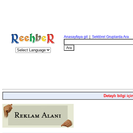
Anasayfaya git
|
Sektörel Gruplarda Ara
Detaylı bilgi içi