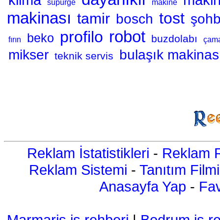
klima
makin
süpürge
makine
makinası
tost
tamir
bosch
şoh
robot
profilo
beko
buzdolabı
fırın
çama
mikser
bulaşık makinas
teknik servis
Reklam İstatistikleri
-
Reklam R
Reklam Sistemi
-
Tanıtım Filmi
Anasayfa Yap
-
Fav
Marmaris iş rehberi
|
Bodrum iş re