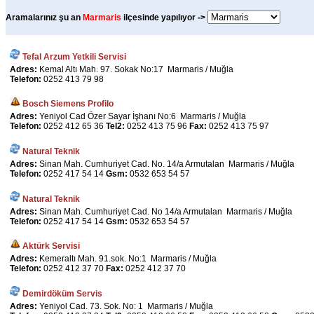
Aramalarınız şu an
Marmaris
ilçesinde yapılıyor ->
Tefal Arzum Yetkili Servisi
Adres:
Kemal Altı Mah. 97. Sokak No:17 Marmaris / Muğla
Telefon:
0252 413 79 98
Bosch Siemens Profilo
Adres:
Yeniyol Cad Özer Sayar İşhanı No:6 Marmaris / Muğla
Telefon:
0252 412 65 36
Tel2:
0252 413 75 96
Fax:
0252 413 75 97
Natural Teknik
Adres:
Sinan Mah. Cumhuriyet Cad. No. 14/a Armutalan Marmaris / Muğla
Telefon:
0252 417 54 14
Gsm:
0532 653 54 57
Natural Teknik
Adres:
Sinan Mah. Cumhuriyet Cad. No 14/a Armutalan Marmaris / Muğla
Telefon:
0252 417 54 14
Gsm:
0532 653 54 57
Aktürk Servisi
Adres:
Kemeraltı Mah. 91.sok. No:1 Marmaris / Muğla
Telefon:
0252 412 37 70
Fax:
0252 412 37 70
Demirdöküm Servis
Adres:
Yeniyol Cad. 73. Sok. No: 1 Marmaris / Muğla