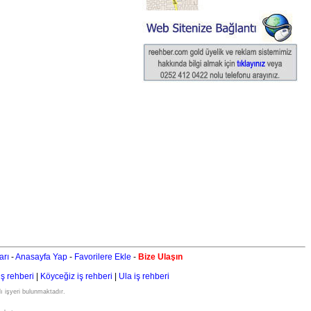
arı
-
Anasayfa Yap
-
Favorilere Ekle
-
Bize Ulaşın
iş rehberi
|
Köyceğiz iş rehberi
|
Ula iş rehberi
ı işyeri bulunmaktadır.