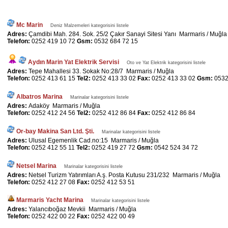
Mc Marin
Deniz Malzemeleri kategorisini listele
Adres:
Çamdibi Mah. 284. Sok. 25/2 Çakır Sanayi Sitesi Yanı Marmaris / Muğla
Telefon:
0252 419 10 72
Gsm:
0532 684 72 15
Aydın Marin Yat Elektrik Servisi
Oto ve Yat Elektrik kategorisini listele
Adres:
Tepe Mahallesi 33. Sokak No:28/7 Marmaris / Muğla
Telefon:
0252 413 61 15
Tel2:
0252 413 33 02
Fax:
0252 413 33 02
Gsm:
0532
Albatros Marina
Marinalar kategorisini listele
Adres:
Adaköy Marmaris / Muğla
Telefon:
0252 412 24 56
Tel2:
0252 412 86 84
Fax:
0252 412 86 84
Or-bay Makina San Ltd. Şti.
Marinalar kategorisini listele
Adres:
Ulusal Egemenlik Cad.no:15 Marmaris / Muğla
Telefon:
0252 412 55 11
Tel2:
0252 419 27 72
Gsm:
0542 524 34 72
Netsel Marina
Marinalar kategorisini listele
Adres:
Netsel Turizm Yatırımları A.ş. Posta Kutusu 231/232 Marmaris / Muğla
Telefon:
0252 412 27 08
Fax:
0252 412 53 51
Marmaris Yacht Marina
Marinalar kategorisini listele
Adres:
Yalancıboğaz Mevkii Marmaris / Muğla
Telefon:
0252 422 00 22
Fax:
0252 422 00 49