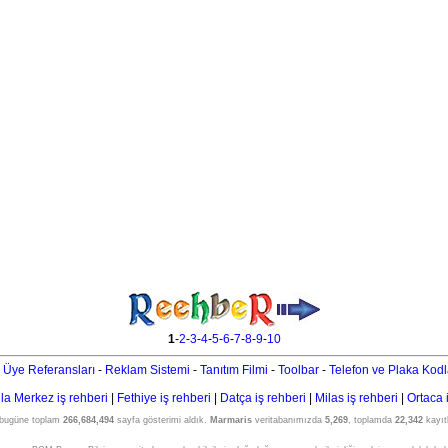
1
-
2
-
3
-
4
-
5
-
6
-
7
-
8
-
9
-
10
 Üye Referansları
-
Reklam Sistemi
-
Tanıtım Filmi
-
Toolbar
-
Telefon ve Plaka Kodl
a Merkez iş rehberi
|
Fethiye iş rehberi
|
Datça iş rehberi
|
Milas iş rehberi
|
Ortaca 
 bugüne toplam
266,684,494
sayfa gösterimi aldık.
Marmaris
veritabanımızda
5,269
, toplamda
22,342
kayıtl