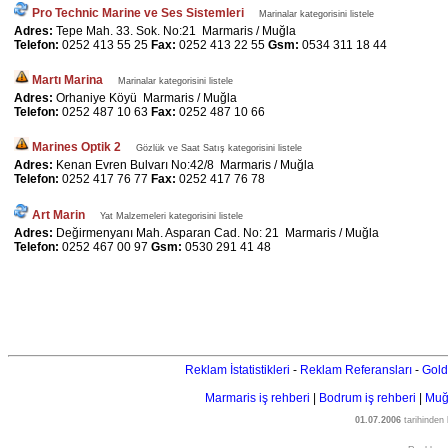
Pro Technic Marine ve Ses Sistemleri
Marinalar kategorisini listele
Adres:
Tepe Mah. 33. Sok. No:21 Marmaris / Muğla
Telefon:
0252 413 55 25
Fax:
0252 413 22 55
Gsm:
0534 311 18 44
Martı Marina
Marinalar kategorisini listele
Adres:
Orhaniye Köyü Marmaris / Muğla
Telefon:
0252 487 10 63
Fax:
0252 487 10 66
Marines Optik 2
Gözlük ve Saat Satış kategorisini listele
Adres:
Kenan Evren Bulvarı No:42/8 Marmaris / Muğla
Telefon:
0252 417 76 77
Fax:
0252 417 76 78
Art Marin
Yat Malzemeleri kategorisini listele
Adres:
Değirmenyanı Mah. Asparan Cad. No: 21 Marmaris / Muğla
Telefon:
0252 467 00 97
Gsm:
0530 291 41 48
Reklam İstatistikleri
-
Reklam Referansları
-
Gold
Marmaris iş rehberi
|
Bodrum iş rehberi
|
Muğl
01.07.2006
tarihinden