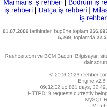
Marmaris iş rehberi
|
Bodrum iş re
iş rehberi
|
Datça iş rehberi
|
Mila
iş rehber
01.07.2006
tarihinden bugüne toplam
266,69
5,269
, toplamda
22,3
Reehber.com ve BCM Bacom Bilgisayar, sitede
dair soru
© 2006-2026 reehber.c
Engine v2.8
09:32:02 up 861 days, 22:49, 
HTTPD: 9 requests currently being 
MySQL Ru
MemFr