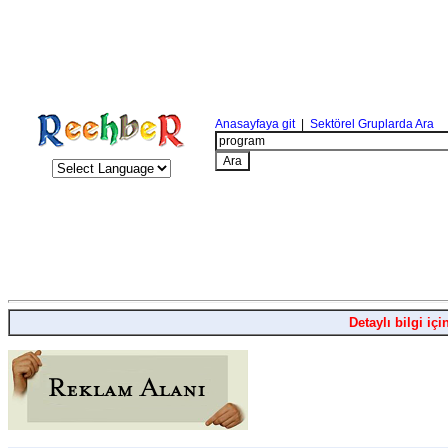
Anasayfaya git
|
Sektörel Gruplarda Ara
Detaylı bilgi içi