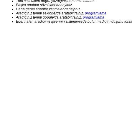
Tüm sözcükleri doğru yazdığınızdan emin olunuz.
Başka anahtar sözcükler deneyiniz.
Daha genel anahtar kelimeler deneyiniz.
Aradığınız terimi sektörlerde aratabilirsiniz.
programlama
Aradığınız terimi google'da aratabilirsiniz.
programlama
Eğer halen aradığınız işyerinin sistemimizde bulunmadığını düşünüyorsanız