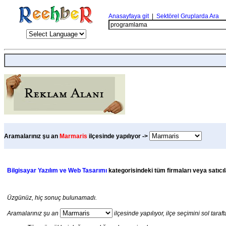
Anasayfaya git
|
Sektörel Gruplarda Ara
Aramalarınız şu an
Marmaris
ilçesinde yapılıyor ->
Bilgisayar Yazılım ve Web Tasarımı
kategorisindeki tüm firmaları veya satıcıl
Üzgünüz, hiç sonuç bulunamadı.
Aramalarınız şu an
ilçesinde yapılıyor, ilçe seçimini sol taraft