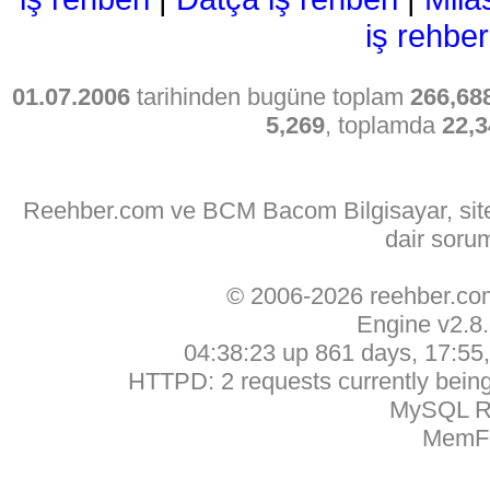
iş rehber
01.07.2006
tarihinden bugüne toplam
266,68
5,269
, toplamda
22,3
Reehber.com ve BCM Bacom Bilgisayar, sitede
dair soru
© 2006-2026 reehber.c
Engine v2.8
04:38:23 up 861 days, 17:55, 
HTTPD: 2 requests currently being 
MySQL Ru
MemFr