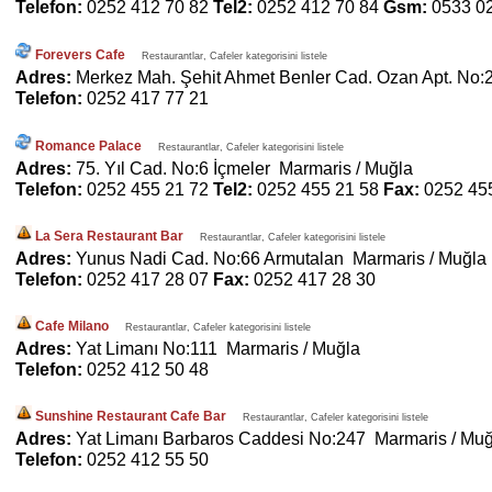
Telefon:
0252 412 70 82
Tel2:
0252 412 70 84
Gsm:
0533 0
Forevers Cafe
Restaurantlar, Cafeler kategorisini listele
Adres:
Merkez Mah. Şehit Ahmet Benler Cad. Ozan Apt. No:
Telefon:
0252 417 77 21
Romance Palace
Restaurantlar, Cafeler kategorisini listele
Adres:
75. Yıl Cad. No:6 İçmeler Marmaris / Muğla
Telefon:
0252 455 21 72
Tel2:
0252 455 21 58
Fax:
0252 45
La Sera Restaurant Bar
Restaurantlar, Cafeler kategorisini listele
Adres:
Yunus Nadi Cad. No:66 Armutalan Marmaris / Muğla
Telefon:
0252 417 28 07
Fax:
0252 417 28 30
Cafe Milano
Restaurantlar, Cafeler kategorisini listele
Adres:
Yat Limanı No:111 Marmaris / Muğla
Telefon:
0252 412 50 48
Sunshine Restaurant Cafe Bar
Restaurantlar, Cafeler kategorisini listele
Adres:
Yat Limanı Barbaros Caddesi No:247 Marmaris / Muğ
Telefon:
0252 412 55 50