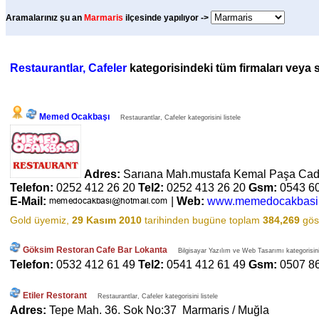
Aramalarınız şu an
Marmaris
ilçesinde yapılıyor ->
Restaurantlar, Cafeler
kategorisindeki tüm firmaları veya sa
Memed Ocakbaşı
Restaurantlar, Cafeler kategorisini listele
Adres:
Sarıana Mah.mustafa Kemal Paşa Cad
Telefon:
0252 412 26 20
Tel2:
0252 413 26 20
Gsm:
0543 6
E-Mail:
|
Web:
www.memedocakbasi
Gold üyemiz,
29 Kasım 2010
tarihinden bugüne toplam
384,269
göst
Göksim Restoran Cafe Bar Lokanta
Bilgisayar Yazılım ve Web Tasarımı kategorisini 
Telefon:
0532 412 61 49
Tel2:
0541 412 61 49
Gsm:
0507 8
Etiler Restorant
Restaurantlar, Cafeler kategorisini listele
Adres:
Tepe Mah. 36. Sok No:37 Marmaris / Muğla