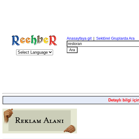
Anasayfaya git
|
Sektörel Gruplarda Ara
Detaylı bilgi içi