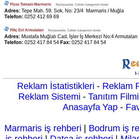
Pizza Tomato Marmaris
Restaurantlar, Cafeler kategorisini listele
Adres:
Tepe Mah. 59. Sok. No: 23/4 Marmaris / Muğla
Telefon:
0252 412 69 69
Piliç Evi Armutalan
Restaurantlar, Cafeler kategorisini listele
Adres:
Mustafa Muğlalı Cad. İşler İş Merkezi No:4 Armutala
Telefon:
0252 417 84 54
Fax:
0252 417 84 54
1
-
Reklam İstatistikleri
-
Reklam R
Reklam Sistemi
-
Tanıtım Filmi
Anasayfa Yap
-
Fav
Marmaris iş rehberi
|
Bodrum iş re
iş rehberi
|
Datça iş rehberi
|
Mila